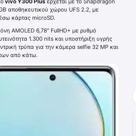
Το
vivo Y300 Plus
έρχεται με το Snapdragon
GB αποθηκευτικού χώρου UFS 2.2, με
μέσω κάρτας microSD.
οθόνη AMOLED 6,78″ FullHD+ με ρυθμό
εινότητα 1.300 nits και υποστήριξη υγρής
ντρική τρύπα για την κάμερα selfie 32 MP και
των από κάτω.