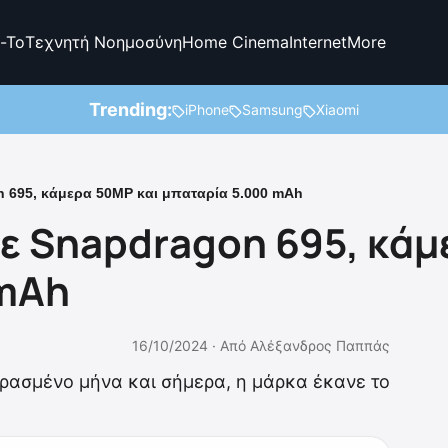
-To
Τεχνητή Νοημοσύνη
Home Cinema
Internet
More
Trending:
iPhone
Samsung
Xiaomi
n 695, κάμερα 50MP και μπαταρία 5.000 mAh
Με Snapdragon 695, κά
 mAh
16/10/2024 ·
Από
Αλέξανδρος Παππάς
ερασμένο μήνα και σήμερα, η μάρκα έκανε το