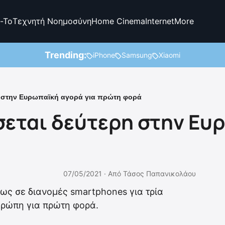
-To
Τεχνητή Νοημοσύνη
Home Cinema
Internet
More
Trending:
iPhone
Samsung
Xiaomi
η στην Ευρωπαϊκή αγορά για πρώτη φορά
σεται δεύτερη στην Ευ
07/05/2021 ·
Από
Τάσος Παπανικολάου
ίως σε διανομές smartphones για τρία
Ευρώπη για πρώτη φορά.