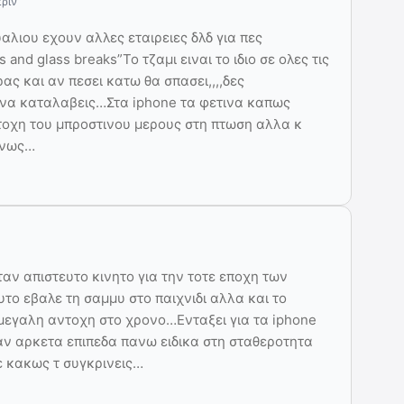
πριν
αλιου εχουν αλλες εταιρειες δλδ για πες
s and glass breaks”Το τζαμι ειναι το ιδιο σε ολες τις
ας και αν πεσει κατω θα σπασει,,,,δες
g να καταλαβεις…Στα iphone τα φετινα καπως
τοχη του μπροστινου μερους στη πτωση αλλα κ
ανως…
αν απιστευτο κινητο για την τοτε εποχη των
το εβαλε τη σαμμυ στο παιχνιδι αλλα και το
κ μεγαλη αντοχη στο χρονο…Ενταξει για τα iphone
αν αρκετα επιπεδα πανω ειδικα στη σταθεροτητα
ε κακως τ συγκρινεις…