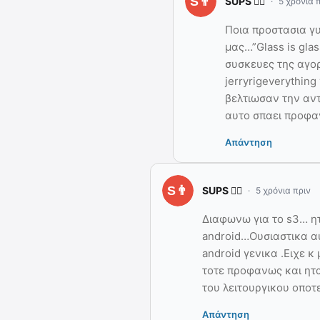
SUPS 👨‍⚖️
5 χρόνια 
Ποια προστασια γυ
μας…”Glass is glas
συσκευες της αγορ
jerryrigeverythin
βελτιωσαν την αν
αυτο σπαει προφ
Απάντηση
SUPS 👨‍⚖️
5 χρόνια πριν
Διαφωνω για το s3… ητ
android…Ουσιαστικα αυ
android γενικα .Ειχε 
τοτε προφανως και ητ
του λειτουργικου οποτ
Απάντηση