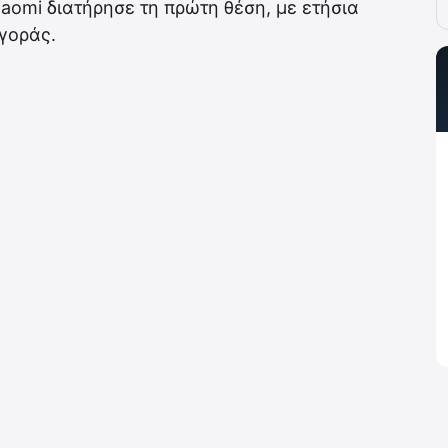
aomi διατήρησε τη πρώτη θέση, με ετήσια
γοράς.