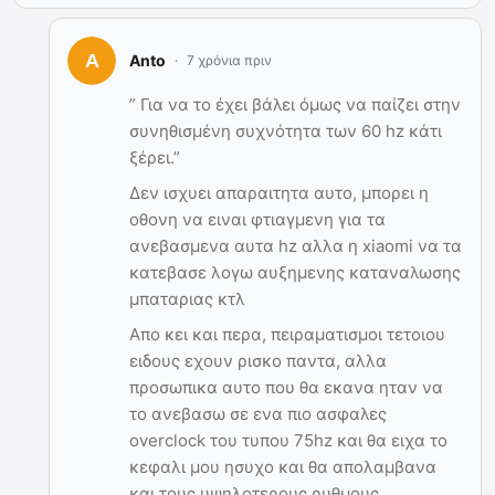
Anto
7 χρόνια πριν
” Για να το έχει βάλει όμως να παίζει στην
συνηθισμένη συχνότητα των 60 hz κάτι
ξέρει.”
Δεν ισχυει απαραιτητα αυτο, μπορει η
οθονη να ειναι φτιαγμενη για τα
ανεβασμενα αυτα hz αλλα η xiaomi να τα
κατεβασε λογω αυξημενης καταναλωσης
μπαταριας κτλ
Απο κει και περα, πειραματισμοι τετοιου
ειδους εχουν ρισκο παντα, αλλα
προσωπικα αυτο που θα εκανα ηταν να
το ανεβασω σε ενα πιο ασφαλες
overclock του τυπου 75hz και θα ειχα το
κεφαλι μου ησυχο και θα απολαμβανα
και τους υψηλοτερους ρυθμους