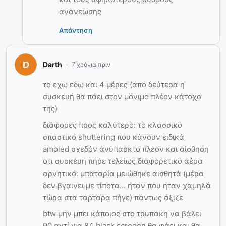
ανανεωσης
Απάντηση
Darth
7 χρόνια πριν
το εχω εδω και 4 μέρες (απο δεύτερα η
συσκευή θα πάει στον μόνιμο πλέον κάτοχο
της)
διάφορες προς καλύτερο: το κλασσικό
σπαστικό shuttering που κάνουν ειδικά
amoled σχεδόν ανύπαρκτο πλέον και αίσθηση
οτι συσκευή πήρε τελείως διαφορετικό αέρα
αρνητικό: μπαταρία μειώθηκε αισθητά (μέρα
δεν βγαινει με τίποτα… ήταν που ήταν χαμηλά
τώρα στα τάρταρα πήγε) πάντως άξιζε
btw μην μπει κάποιος στο τρυπακη να βάλει
90 αντί για 84 black screeen θα φάει και θα