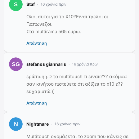
Staf
16 χρόνια πριν
Ολοι αυτοι για το Χ10?Ειναι τρελοι οι
Γιαπωνεζοι.
Στα multirama 565 ευρω.
Απάντηση
stefanos giannaris
16 χρόνια πριν
ερώτισηη:D το multitouch τι ειναιι??? ακόμαα
σαν κινήτοο πιστεύετε ότι αξίζειι το x10 ε??
ευχαριστώ:))
Απάντηση
Nightmare
16 χρόνια πριν
Multitouch ονομάζεται το zoom που κάνεις σε