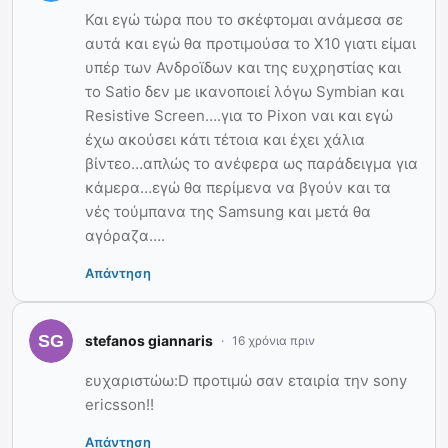
Και εγώ τώρα που το σκέφτομαι ανάμεσα σε
αυτά και εγώ θα προτιμούσα το Χ10 γιατι είμαι
υπέρ των Ανδροϊδων και της ευχρηστίας και
το Satio δεν με ικανοποιεί λόγω Symbian και
Resistive Screen….για το Pixon ναι και εγώ
έχω ακούσει κάτι τέτοια και έχει χάλια
βίντεο…απλώς το ανέφερα ως παράδειγμα για
κάμερα…εγώ θα περίμενα να βγούν και τα
νές τούμπανα της Samsung και μετά θα
αγόραζα….
Απάντηση
stefanos giannaris
16 χρόνια πριν
ευχαριστώω:D προτιμώ σαν εταιρία την sony
ericsson!!
Απάντηση