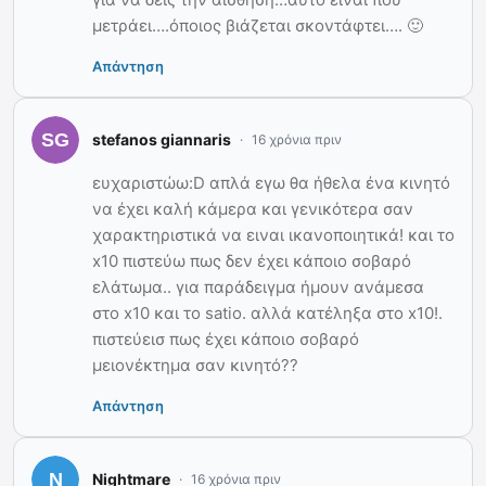
μετράει….όποιος βιάζεται σκοντάφτει…. 🙂
Απάντηση
stefanos giannaris
16 χρόνια πριν
ευχαριστώω:D απλά εγω θα ήθελα ένα κινητό
να έχει καλή κάμερα και γενικότερα σαν
χαρακτηριστικά να ειναι ικανοποιητικά! και το
x10 πιστεύω πως δεν έχει κάποιο σοβαρό
ελάτωμα.. για παράδειγμα ήμουν ανάμεσα
στο x10 και το satio. αλλά κατέληξα στο x10!.
πιστεύεισ πως έχει κάποιο σοβαρό
μειονέκτημα σαν κινητό??
Απάντηση
Nightmare
16 χρόνια πριν