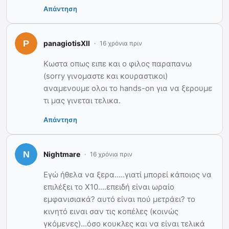
Απάντηση
panagiotisXII
16 χρόνια πριν
Κωστα οπως ειπε και ο φιλος παραπανω
(sorry γινομαστε και κουραστικοι)
αναμενουμε ολοι το hands-on για να ξερουμε
τι μας γινεται τελικα.
Απάντηση
Nightmare
16 χρόνια πριν
Εγώ ήθελα να ξερα…..γιατί μπορεί κάποιος να
επιλέξει το X10….επειδή είναι ωραίο
εμφανισιακά? αυτό είναι πού μετράει? το
κινητό ειναι σαν τις κοπέλες (κοινώς
γκόμενες)…όσο κουκλες και να είναι τελικά