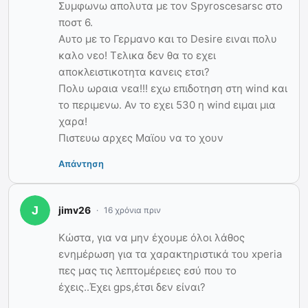
Συμφωνω απολυτα με τον Spyroscesarsc στο
ποστ 6.
Αυτο με το Γερμανο και το Desire ειναι πολυ
καλο νεο! Τελικα δεν θα το εχει
αποκλειστικοτητα κανεις ετσι?
Πολυ ωραια νεα!!! εχω επιδοτηση στη wind και
το περιμενω. Αν το εχει 530 η wind ειμαι μια
χαρα!
Πιστευω αρχες Μαϊου να το χουν
Απάντηση
jimv26
16 χρόνια πριν
Κώστα, για να μην έχουμε όλοι λάθος
ενημέρωση για τα χαρακτηριστικά του xperia
πες μας τις λεπτομέρειες εσύ που το
έχεις..Έχει gps,έτσι δεν είναι?