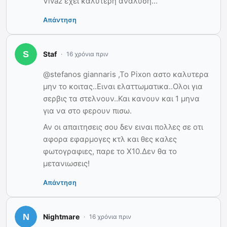
Vivaz έχει καλύτερη ανάλυση…
Απάντηση
Staf
16 χρόνια πριν
@stefanos giannaris ,To Pixon αστο καλυτερα
μην το κοιτας..Ειναι ελαττωματικα..Ολοι για
σερβις τα στελνουν..Και κανουν και 1 μηνα
για να στο φερουν πισω.
Αν οι απαιτησεις σου δεν ειναι πολλες σε οτι
αφορα εφαρμογες κτλ και θες καλες
φωτογραφιες, παρε το Χ10.Δεν θα το
μετανιωσεις!
Απάντηση
Nightmare
16 χρόνια πριν