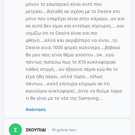
μόνον το εσωτερικό είναι αυτό που
μετράει….δηλαδή σε σχέση με το Desire στο
μόνο που υπερέχει είναι στην κάμερα…αν και
σε αυτό δεν είμαι και εντελώς σίγουρος…..και
νομίζω ότι το Desire είναι και πιο
φθηνό….αλλά και ακριβότερο να είναι…το
Desire είναι 1000 φορές καλύτερο….βέβαια
θα μου πεις είναι θέμα γούστου…οκ…εγώ
πάντως πιστεύω πως το Χ10 κυκλοφόρισε
λάθος στιγμή….αν έβγαινε πέρσι εγώ θα το
είχα ήδη πάρει…αλλά τώρα….τέλως
πάντων….καλή επιτυχία εύχομαι σε ότι
καινούριο κυκλοφορεί…άντε να δούμε τώρα
τι θα γίνει με τα νέα της Samsung….
Απάντηση
ΣΚΟΥΠΙΔΙ
16 χρόνια πριν