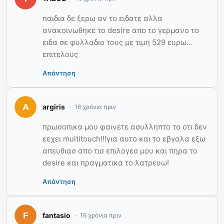
παιδια δε ξερω αν το ειδατε αλλα
ανακοινωθηκε το desire απο το γερμανο το
ειδα σε φυλλαδιο τους με τιμη 529 ευρω…
επιτελους
Απάντηση
argiris
16 χρόνια πριν
πρωσοπικα μου φαινετε ασυλληπτο το οτι δεν
εεχει multitouch!!!για αυτο και το εβγαλα εξω
απευθιασ απο τισ επιλογεσ μου και πηρα το
desire και πραγματικα το λατρευω!
Απάντηση
fantasio
16 χρόνια πριν