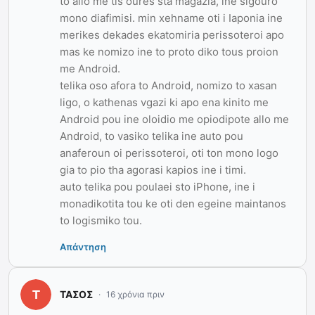
to allo me tis oures sta magazia, ine sigouro
mono diafimisi. min xehname oti i Iaponia ine
merikes dekades ekatomiria perissoteroi apo
mas ke nomizo ine to proto diko tous proion
me Android.
telika oso afora to Android, nomizo to xasan
ligo, o kathenas vgazi ki apo ena kinito me
Android pou ine oloidio me opiodipote allo me
Android, to vasiko telika ine auto pou
anaferoun oi perissoteroi, oti ton mono logo
gia to pio tha agorasi kapios ine i timi.
auto telika pou poulaei sto iPhone, ine i
monadikotita tou ke oti den egeine maintanos
to logismiko tou.
Απάντηση
ΤΑΣΟΣ
16 χρόνια πριν