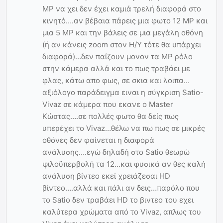
MP να χει δεν έχει καμιά τρελή διαφορά στο
κινητό….αν βέβαια πάρεις μια φωτο 12 MP και
μια 5 MP και την βάλεις σε μια μεγάλη οθόνη
(ή αν κάνεις zoom στον Η/Υ τότε θα υπάρχει
διαφορά)…δεν παίζουν μονον τα MP ρόλο
στην κάμερα αλλά και το πως τραβάει με
φλας, κάτω απο φως, σε σκια και λοιπα…
αξιόλογο παράδειγμα ειναι η σύγκριση Satio-
Vivaz σε κάμερα που εκανε ο Master
Κώστας….σε πολλές φωτο θα δείς πως
υπερέχει το Vivaz…θέλω να πω πως σε μικρές
οθόνες δεν φαίνεται η διαφορά
ανάλυσης….εγώ δηλαδή στο Satio θεωρώ
ψιλοϋπερβολή τα 12…και φυσικά αν θες καλή
ανάλυση βίντεο εκεί χρειάζεσαι HD
βίντεο….αλλά και πάλι αν δεις…παρόλο που
το Satio δεν τραβάει HD το βιντεο του εχει
καλύτερα χρώματα από το Vivaz, απλως του