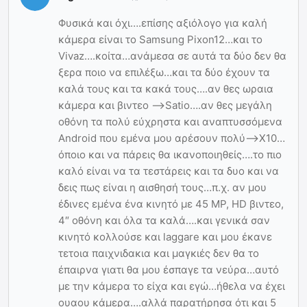
Φυσικά και όχι….επίσης αξιόλογο για καλή
κάμερα είναι το Samsung Pixon12…και το
Vivaz….κοίτα…ανάμεσα σε αυτά τα δύο δεν θα
ξερα ποιο να επιλέξω…και τα δύο έχουν τα
καλά τους και τα κακά τους….αν θες ωραια
κάμερα και βιντεο —>Satio….αν θες μεγάλη
οθόνη τα πολύ εύχρηστα και αναπτυσσόμενα
Android που εμένα μου αρέσουν πολύ—>Χ10…
όποιο και να πάρεις θα ικανοποιηθείς….το πιο
καλό είναι να τα τεστάρεις και τα δυο και να
δεις πως είναι η αισθησή τους…π.χ. αν μου
έδινες εμένα ένα κινητό με 45 MP, HD βιντεο,
4″ οθόνη και όλα τα καλά….και γενικά σαν
κινητό κολλούσε και laggare και μου έκανε
τετοια παιχνιδακια και μαγκιές δεν θα το
έπαιρνα γιατι θα μου έσπαγε τα νεύρα…αυτό
με την κάμερα το είχα και εγώ…ήθελα να έχει
ουαου κάμερα….αλλά παρατήρησα ότι και 5