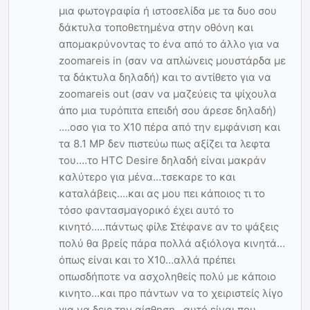
μια φωτογραφία ή ιστοσελίδα με τα δυο σου
δάκτυλα τοποθετημένα στην οθόνη και
απομακρύνοντας το ένα από το άλλο για να
zoomareis in (σαν να απλώνεις μουστάρδα με
τα δάκτυλα δηλαδή) και το αντίθετο για να
zoomareis out (σαν να μαζεύεις τα ψίχουλα
άπο μια τυρόπιτα επειδή σου άρεσε δηλαδή)
….οσο για το X10 πέρα από την εμφάνιση και
τα 8.1 MP δεν πιστεύω πως αξίζει τα λεφτα
του….το HTC Desire δηλαδή είναι μακράν
καλύτερο για μένα…τσεκαρε το και
καταλάβεις….και ας μου πει κάποιος τι το
τόσο φαντασμαγορικό έχει αυτό το
κινητό…..πάντως φίλε Στέφανε αν το ψάξεις
πολύ θα βρείς πάρα πολλά αξιόλογα κινητά…
όπως είναι και το X10…αλλά πρέπει
οπωσδήποτε να ασχοληθείς πολύ με κάποιο
κινητο…και προ πάντων να το χειριστείς λίγο
για να δεις την αίσθηση…αυτό είναι που