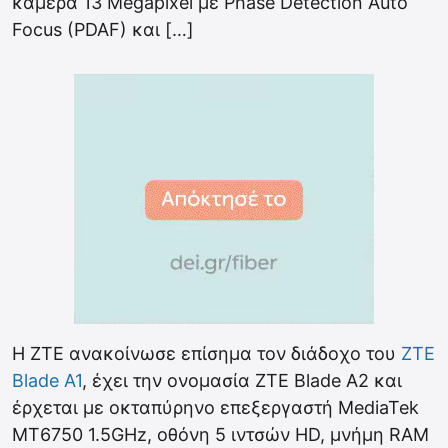
κάμερα 13 Megapixel με Phase Detection Auto
Focus (PDAF) και […]
Η ZTE ανακοίνωσε επίσημα τον διάδοχο του
ΖΤΕ
Blade A1
, έχει την ονομασία ZTE Blade A2 και
έρχεται με οκταπύρηνο επεξεργαστή MediaTek
MT6750 1.5GHz, οθόνη 5 ιντσών HD, μνήμη RAM