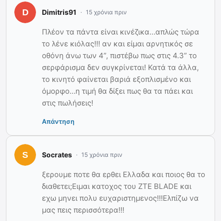
Dimitris91
15 χρόνια πριν
Πλέον τα πάντα είναι κινέζικα…απλώς τώρα
το λένε κιόλας!!! αν και είμαι αρνητικός σε
οθόνη άνω των 4”, πιστέβω πως στις 4.3” το
σερφάρισμα δεν συγκρίνεται! Κατά τα άλλα,
το κινητό φαίνεται βαριά εξοπλισμένο και
όμορφο…η τιμή θα δίξει πως θα τα πάει και
στις πωλήσεις!
Απάντηση
Socrates
15 χρόνια πριν
ξερουμε ποτε θα ερθει Ελλαδα και ποιος θα το
διαθετει;Ειμαι κατοχος του ΖΤΕ BLADE και
εχω μηνει πολυ ευχαριστημενος!!!Ελπίζω να
μας πεις περισσότερα!!!