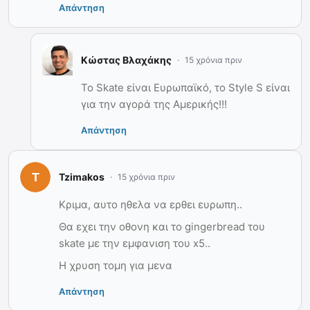
Απάντηση
Κώστας Βλαχάκης
15 χρόνια πριν
Το Skate είναι Ευρωπαϊκό, το Style S είναι
για την αγορά της Αμερικής!!!
Απάντηση
Tzimakos
15 χρόνια πριν
Κριμα, αυτο ηθελα να ερθει ευρωπη..
Θα εχει την οθονη και το gingerbread του
skate με την εμφανιση του x5..
Η χρυση τομη για μενα
Απάντηση