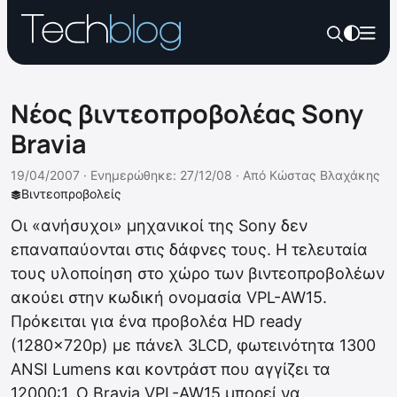
Νέος βιντεοπροβολέας Sony
Bravia
19/04/2007 ·
Ενημερώθηκε: 27/12/08
·
Από
Κώστας Βλαχάκης
Βιντεοπροβολείς
Οι «ανήσυχοι» μηχανικοί της Sony δεν
επαναπαύονται στις δάφνες τους. Η τελευταία
τους υλοποίηση στο χώρο των βιντεοπροβολέων
ακούει στην κωδική ονομασία VPL-AW15.
Πρόκειται για ένα προβολέα HD ready
(1280x720p) με πάνελ 3LCD, φωτεινότητα 1300
ANSI Lumens και κοντράστ που αγγίζει τα
12000:1. Ο Bravia VPL-AW15 μπορεί να