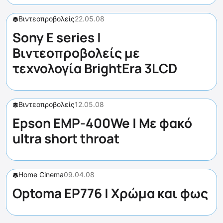
Βιντεοπροβολείς
22.05.08
Sony Ε series |
Βιντεοπροβολείς με
τεχνολογία BrightEra 3LCD
Βιντεοπροβολείς
12.05.08
Epson EMP-400We | Με φακό
ultra short throat
Home Cinema
09.04.08
Optoma EP776 | Χρώμα και φως