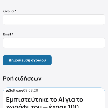
Όνομα
*
Email
*
Ροή ειδήσεων
Software
09.08.26
Εμπιστεύτηκε το AI για το
χωράφι του — έχασε 100