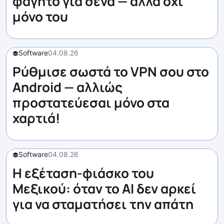
φαγητό για σένα — αλλά όχι
μόνο του
Software
04.08.26
Ρύθμισε σωστά το VPN σου στο
Android — αλλιώς
προστατεύεσαι μόνο στα
χαρτιά!
Software
04.08.26
Η εξέταση-φιάσκο του
Μεξικού: όταν το AI δεν αρκεί
για να σταματήσει την απάτη