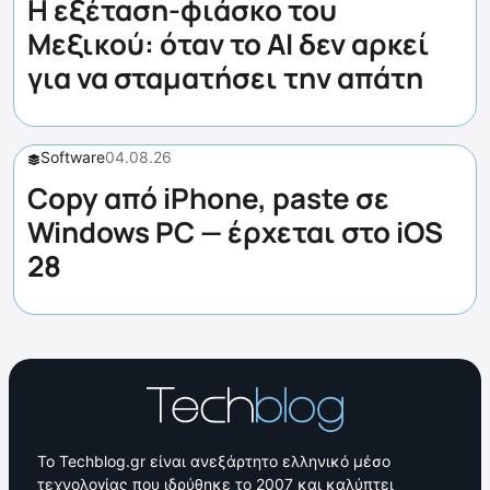
Η εξέταση-φιάσκο του
Μεξικού: όταν το AI δεν αρκεί
για να σταματήσει την απάτη
Software
04.08.26
Copy από iPhone, paste σε
Windows PC — έρχεται στο iOS
28
Το Techblog.gr είναι ανεξάρτητο ελληνικό μέσο
τεχνολογίας που ιδρύθηκε το 2007 και καλύπτει