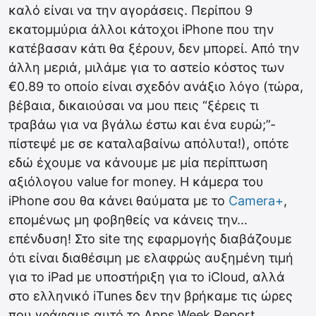
καλό είναι να την αγοράσεις. Περίπου 9
εκατομμύρια άλλοι κάτοχοι iPhone που την
κατέβασαν κάτι θα ξέρουν, δεν μπορεί. Από την
άλλη μεριά, μιλάμε για το αστείο κόστος των
€0.89 το οποίο είναι σχεδόν ανάξιο λόγο (τώρα,
βέβαια, δικαιούσαι να μου πεις “ξέρεις τι
τραβάω για να βγάλω έστω και ένα ευρώ;”-
πίστεψέ με σε καταλαβαίνω απόλυτα!), οπότε
εδώ έχουμε να κάνουμε με μία περίπτωση
αξιόλογου value for money. H κάμερα του
iPhone σου θα κάνει θαύματα με το
Camera+
,
επομένως μη φοβηθείς να κάνεις την…
επένδυση! Στο site της εφαρμογής διαβάζουμε
ότι είναι διαθέσιμη με ελαφρώς αυξημένη τιμή
για το iPad με υποστήριξη για το iCloud, αλλά
στο ελληνικό iTunes δεν την βρήκαμε τις ώρες
που γράφαμε αυτό το Apps Week Report.