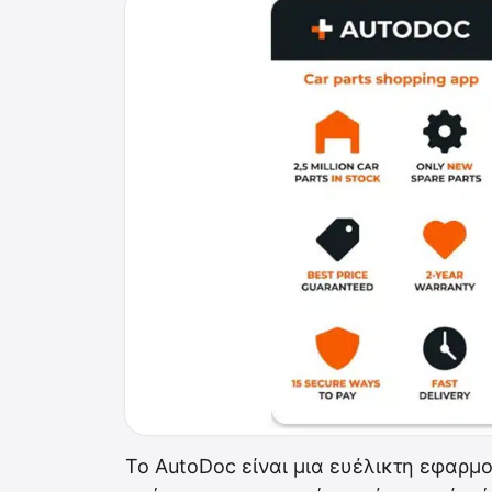
Το AutoDoc είναι μια ευέλικτη εφαρμο