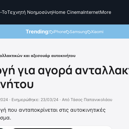
-To
Τεχνητή Νοημοσύνη
Home Cinema
Internet
More
Trending:
iPhone
Samsung
Xiaomi
αλλακτικών και αξεσουάρ αυτοκινήτου
γή για αγορά ανταλλακ
ινήτου
2024 ·
Ενημερώθηκε: 23/03/24
·
Από
Τάσος Παπανικολάου
γή που ανταποκρίνεται στις αυτοκινητικές
σμα.