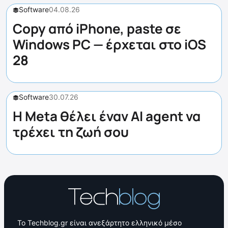
Software
04.08.26
Copy από iPhone, paste σε
Windows PC — έρχεται στο iOS
28
Software
30.07.26
Η Meta θέλει έναν AI agent να
τρέχει τη ζωή σου
Το Techblog.gr είναι ανεξάρτητο ελληνικό μέσο