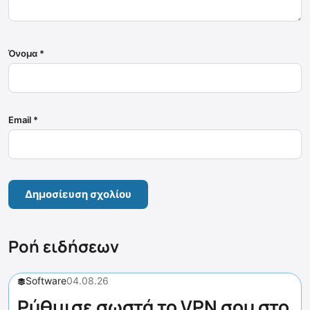
Όνομα
*
Email
*
Ροή ειδήσεων
Software
04.08.26
Ρύθμισε σωστά το VPN σου στο