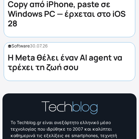
Copy από iPhone, paste σε
Windows PC — έρχεται στο iOS
28
Software
30.07.26
Η Meta θέλει έναν AI agent να
τρέχει τη ζωή σου
Το Techblog.gr είναι ανεξάρτητο ελληνικό μέσο
τεχνολογίας που ιδρύθηκε το 2007 και καλύπτει
καθημερινά τις εξελίξεις σε smartphones, τεχνητή