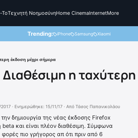
-To
Τεχνητή Νοημοσύνη
Home Cinema
Internet
More
Trending:
iPhone
Samsung
Xiaomi
ύτερη έκδοση μέχρι σήμερα
 Διαθέσιμη η ταχύτερη
/2017 ·
Ενημερώθηκε: 15/11/17
·
Από
Τάσος Παπανικολάου
 την δημιουργία της νέας έκδοσης Firefox
 beta και είναι πλέον διαθέσιμη. Σύμφωνα
υο φορές πιο γρήγορος απ ότι πριν από 6