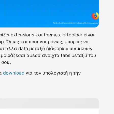
ίζει extensions και themes. Η toolbar είναι
op. Όπως και προηγουμένως, μπορείς να
και άλλα data μεταξύ διάφορων συσκευών.
α μοιράζεσαι άμεσα ανοιχτά tabs μεταξύ του
 σου.
ια
download
για τον υπολογιστή η την