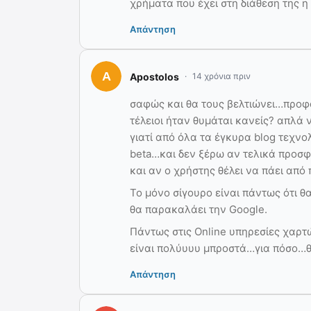
χρήματα που έχει στη διάθεση της η 
Απάντηση
Apostolos
14 χρόνια πριν
σαφώς και θα τους βελτιώνει…προφ
τέλειοι ήταν θυμάται κανείς? απλά
γιατί από όλα τα έγκυρα blog τεχνο
beta…και δεν ξέρω αν τελικά προσ
και αν ο χρήστης θέλει να πάει από
Το μόνο σίγουρο είναι πάντως ότι θα
θα παρακαλάει την Google.
Πάντως στις Online υπηρεσίες χαρτώ
είναι πολύυυυ μπροστά…για πόσο…θα
Απάντηση