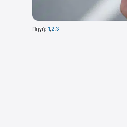
Πηγή:
1
,
2
,
3