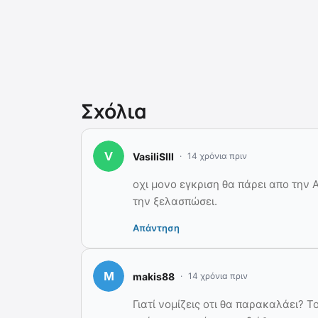
Σχόλια
VasiliSIII
14 χρόνια πριν
οχι μονο εγκριση θα πάρει απο την 
την ξελασπώσει.
Απάντηση
makis88
14 χρόνια πριν
Γιατί νομίζεις οτι θα παρακαλάει? Τ