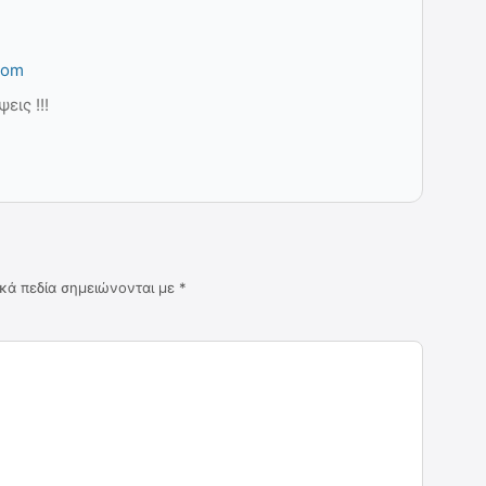
com
εις !!!
κά πεδία σημειώνονται με
*