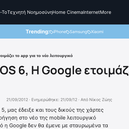
-To
Τεχνητή Νοημοσύνη
Home Cinema
Internet
More
Trending:
iPhone
Samsung
Xiaomi
οιμάζει το app για το νέο λειτουργικό
OS 6, H Google ετοιμάζ
21/09/2012 ·
Ενημερώθηκε: 21/09/12
·
Από
Νίκος Ζώης
5, μας έδειξε και τους δικούς της χάρτες
ήγηση στο νέο της mobile λειτουργικό
ό η Google δεν θα έμενε με σταυρωμένα τα