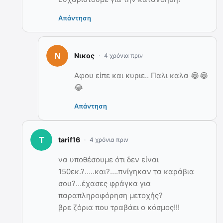
Απάντηση
Νικος
4 χρόνια πριν
Αφου είπε και κυριε.. Παλι καλα 😂😂
😂
Απάντηση
tarif16
4 χρόνια πριν
να υποθέσουμε ότι δεν είναι
150εκ.?…..και?….πνίγηκαν τα καράβια
σου?…έχασες φράγκα για
παραπληροφόρηση μετοχής?
βρε ζόρια που τραβάει ο κόσμος!!!