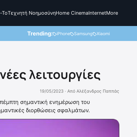
-To
Τεχνητή Νοημοσύνη
Home Cinema
Internet
More
Trending:
iPhone
Samsung
Xiaomi
 νέες λειτουργίες
19/05/2023 ·
Από
Αλέξανδρος Παππάς
ν πέμπτη σημαντική ενημέρωση του
σημαντικές διορθώσεις σφαλμάτων.