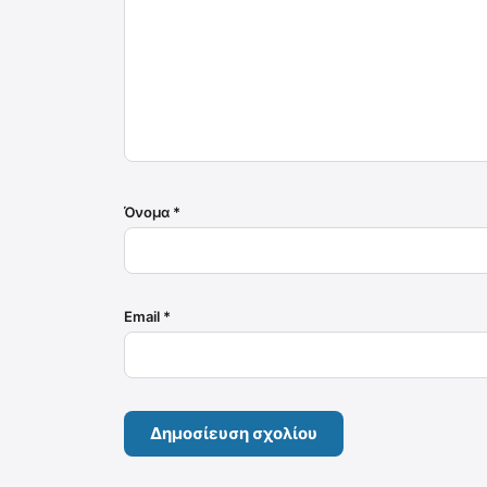
Όνομα
*
Email
*