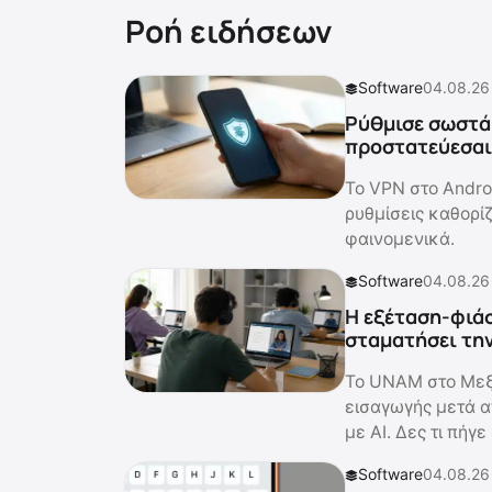
Ροή ειδήσεων
Software
04.08.26
Ρύθμισε σωστά 
προστατεύεσαι 
Το VPN στο Andro
ρυθμίσεις καθορί
φαινομενικά.
Software
04.08.26
Η εξέταση-φιάσ
σταματήσει τη
Το UNAM στο Μεξ
εισαγωγής μετά α
με AI. Δες τι πήγε
Software
04.08.26