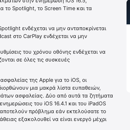
αλμάτων στην ενημέρωση iOS 16.5,
το Spotlight, το Screen Time και τα
potlight ενδέχεται να μην ανταποκρίνεται
cast στο CarPlay ενδέχεται να μην
υθμίσεις του χρόνου οθόνης ενδέχεται να
ονται σε όλες τις συσκευές
σφαλείας της Apple για το iOS, οι
 διορθώνουν μια μακρά λίστα ευπαθειών,
άτων ασφαλείας. Δύο από αυτά τα ζητήματα
νημερώσεις του iOS 16.4.1 και του iPadOS
εν αποτελούν πρόβλημα εάν εκτελούσατε το
υπάθειας εξακολουθεί να είναι ενεργό μέχρι