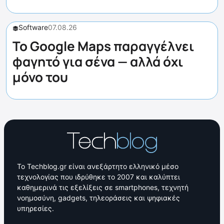
Software
07.08.26
Το Google Maps παραγγέλνει
φαγητό για σένα — αλλά όχι
μόνο του
Το Techblog.gr είναι ανεξάρτητο ελληνικό μέσο
τεχνολογίας που ιδρύθηκε το 2007 και καλύπτει
καθημερινά τις εξελίξεις σε smartphones, τεχνητή
νοημοσύνη, gadgets, τηλεοράσεις και ψηφιακές
υπηρεσίες.