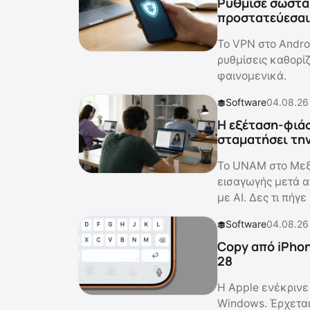
Ρύθμισε σωστά 
προστατεύεσαι 
Το VPN στο Andro
ρυθμίσεις καθορί
φαινομενικά.
Software
04.08.26
Η εξέταση-φιάσ
σταματήσει τη
Το UNAM στο Μεξ
εισαγωγής μετά α
με AI. Δες τι πήγε
Software
04.08.26
Copy από iPhon
28
Η Apple ενέκρινε 
Windows. Έρχεται 