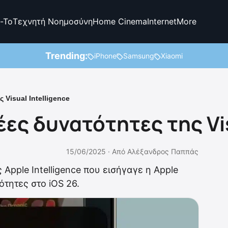
-To
Τεχνητή Νοημοσύνη
Home Cinema
Internet
More
Trending:
iPhone
Samsung
Xiaomi
ς Visual Intelligence
έες δυνατότητες της Vis
15/06/2025 ·
Από
Αλέξανδρος Παππάς
ης Apple Intelligence που εισήγαγε η Apple
ότητες στο iOS 26.