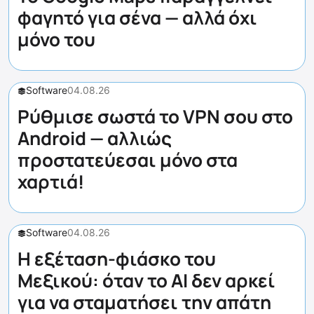
φαγητό για σένα — αλλά όχι
μόνο του
Software
04.08.26
Ρύθμισε σωστά το VPN σου στο
Android — αλλιώς
προστατεύεσαι μόνο στα
χαρτιά!
Software
04.08.26
Η εξέταση-φιάσκο του
Μεξικού: όταν το AI δεν αρκεί
για να σταματήσει την απάτη