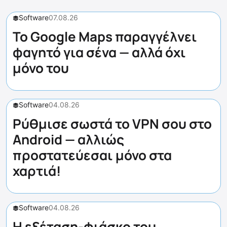
Software
07.08.26
Το Google Maps παραγγέλνει
φαγητό για σένα — αλλά όχι
μόνο του
Software
04.08.26
Ρύθμισε σωστά το VPN σου στο
Android — αλλιώς
προστατεύεσαι μόνο στα
χαρτιά!
Software
04.08.26
Η εξέταση-φιάσκο του