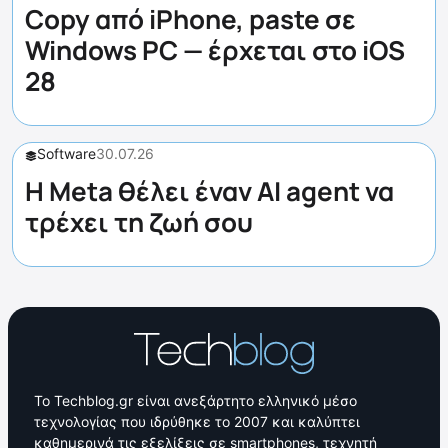
Copy από iPhone, paste σε
Windows PC — έρχεται στο iOS
28
Software
30.07.26
Η Meta θέλει έναν AI agent να
τρέχει τη ζωή σου
Το Techblog.gr είναι ανεξάρτητο ελληνικό μέσο
τεχνολογίας που ιδρύθηκε το 2007 και καλύπτει
καθημερινά τις εξελίξεις σε smartphones, τεχνητή