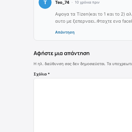
Teo_74
10 χρόνια πριν
Αψογα τα Tizen(και το 1 και το 2) α
αυτο με ξεπερναει..Φταχτε ενα face
Απάντηση
Αφήστε μια απάντηση
Η ηλ. διεύθυνση σας δεν δημοσιεύεται.
Τα υποχρεωτι
Σχόλιο
*