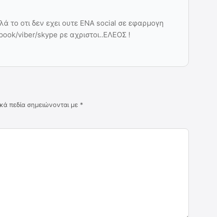
λλά το οτι δεν εχει ουτε ΕΝΑ social σε εφαρμογη
book/viber/skype ρε αχριστοι..ΕΛΕΟΣ !
κά πεδία σημειώνονται με
*