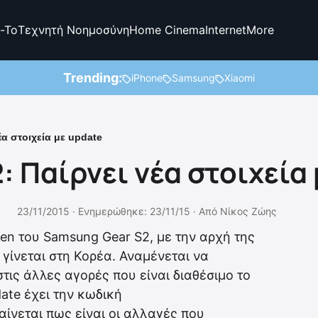
-To
Τεχνητή Νοημοσύνη
Home Cinema
Internet
More
Trending:
iPhone
Samsung
Xiaomi
α στοιχεία με update
 Παίρνει νέα στοιχεία 
23/11/2015 ·
Ενημερώθηκε: 23/11/15
·
Από
Νίκος Ζώης
zen του Samsung Gear S2, με την αρχή της
 γίνεται στη Κορέα. Αναμένεται να
τις άλλες αγορές που είναι διαθέσιμο το
ate έχει την κωδική
νεται πως είναι οι αλλαγές που