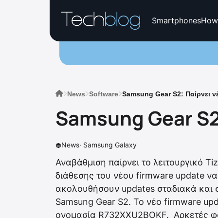
Smartphones
How
News
Software
Samsung Gear S2: Παίρνει νέ
Samsung Gear S2:
News
·
Samsung Galaxy
Αναβάθμιση παίρνει το λειτουργικό Ti
διάθεσης του νέου firmware update να
ακολουθήσουν updates σταδιακά και σ
Samsung Gear S2. To νέο firmware upd
ονομασία R732XXU2BOKF. Αρκετές φαί