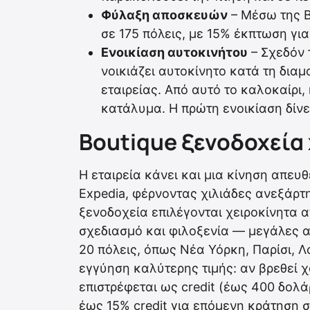
Φύλαξη αποσκευών
– Μέσω της B
σε 175 πόλεις, με 15% έκπτωση για
Ενοικίαση αυτοκινήτου
– Σχεδόν 
νοικιάζει αυτοκίνητο κατά τη δια
εταιρείας. Από αυτό το καλοκαίρι
κατάλυμα. Η πρώτη ενοικίαση δίνε
Boutique ξενοδοχεία
Η εταιρεία κάνει και μια κίνηση απευ
Expedia, φέρνοντας χιλιάδες ανεξάρτ
ξενοδοχεία επιλέγονται χειροκίνητα α
σχεδιασμό και φιλοξενία — μεγάλες α
20 πόλεις, όπως Νέα Υόρκη, Παρίσι, Λ
εγγύηση καλύτερης τιμής: αν βρεθεί 
επιστρέφεται ως credit (έως 400 δολά
έως 15% credit για επόμενη κράτηση σπ