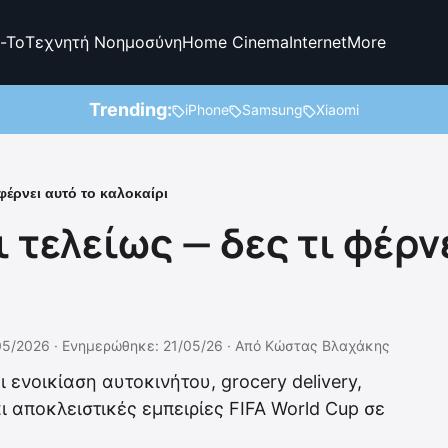
-To
Τεχνητή Νοημοσύνη
Home Cinema
Internet
More
Trending:
iPhone
Samsung
Xiaomi
 φέρνει αυτό το καλοκαίρι
ι τελείως — δες τι φέρν
05/2026 ·
Ενημερώθηκε: 21/05/26
·
Από
Κώστας Βλαχάκης
 ενοικίαση αυτοκινήτου, grocery delivery,
αι αποκλειστικές εμπειρίες FIFA World Cup σε