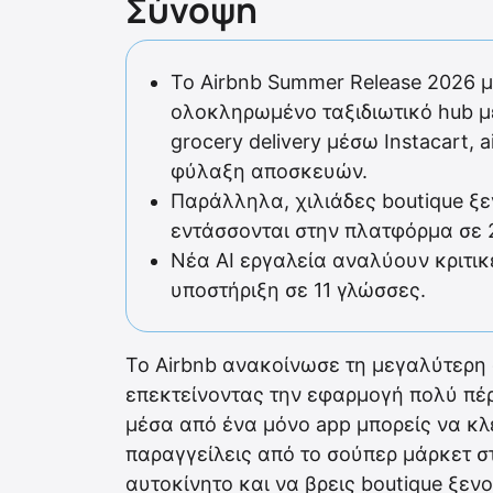
Σύνοψη
Το Airbnb Summer Release 2026 
ολοκληρωμένο ταξιδιωτικό hub μ
grocery delivery μέσω Instacart, 
φύλαξη αποσκευών.
Παράλληλα, χιλιάδες boutique ξ
εντάσσονται στην πλατφόρμα σε 
Νέα AI εργαλεία αναλύουν κριτι
υποστήριξη σε 11 γλώσσες.
Το Airbnb ανακοίνωσε τη μεγαλύτερη
επεκτείνοντας την εφαρμογή πολύ πέρ
μέσα από ένα μόνο app μπορείς να κλ
παραγγείλεις από το σούπερ μάρκετ στο
αυτοκίνητο και να βρεις boutique ξεν