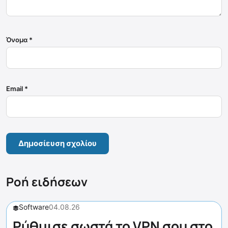
Όνομα
*
Email
*
Ροή ειδήσεων
Software
04.08.26
Ρύθμισε σωστά το VPN σου στο