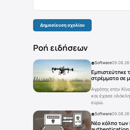
Ροή ειδήσεων
Software
09.08.26
Εμπιστεύτηκε τ
στρέμματα σε μ
Αγρότης στην Κίν
και έχασε ολόκλη
ευρώ.
Software
09.08.26
Νέο κόλπο των 
authentication