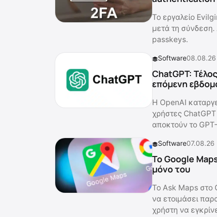
Το εργαλείο Evilg
μετά τη σύνδεση.
passkeys.
Software
08.08.26
ChatGPT: Τέλος
επόμενη εβδομ
Η OpenAI καταργε
χρήστες ChatGPT 
αποκτούν το GPT-
Software
07.08.26
Το Google Maps
μόνο του
Το Ask Maps στο 
να ετοιμάσει παρ
χρήστη να εγκρίνε