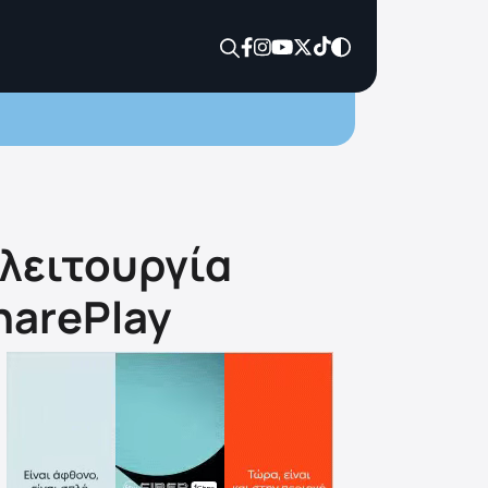
 λειτουργία
harePlay