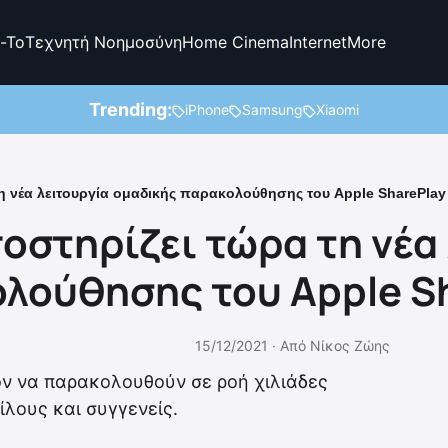
-To
Τεχνητή Νοημοσύνη
Home Cinema
Internet
More
Trending:
iPhone
Samsung
Xiaomi
τη νέα λειτουργία ομαδικής παρακολούθησης του Apple SharePlay
ποστηρίζει τώρα τη νέα
λούθησης του Apple S
15/12/2021 ·
Από
Νίκος Ζώης
ον να παρακολουθούν σε ροή χιλιάδες
φίλους και συγγενείς.