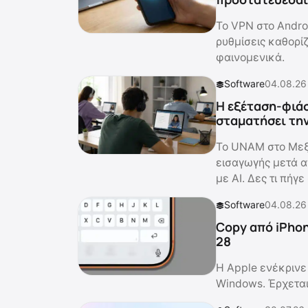
Το VPN στο Andro
ρυθμίσεις καθορί
φαινομενικά.
Software
04.08.26
Η εξέταση-φιάσ
σταματήσει τη
Το UNAM στο Μεξ
εισαγωγής μετά α
με AI. Δες τι πήγε
Software
04.08.26
Copy από iPhon
28
Η Apple ενέκρινε 
Windows. Έρχεται 