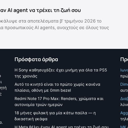
αν AI agent να τρέχει τη ζωή σου
κάλυψε στα αποτελέσματα β’ τριμήνου 2026 το
ια προσωπικούς AI agents, ανοιχτούς σε όλους τους
Πρόσφατα άρθρα
Πρ
Η Sony καθησυχάζει: έχει μνήμη για όλα τα PS5
Ιων
ο
της χρονιάς
πρώ
ι
Αυτό το κινητό είναι το πρώτο χωρίς κανένα
Dim
νητή
πλαίσιο, οθόνη με 0mm bezel
αυτέ
ς
Redmi Note 17 Pro Max: Renders, χρώματα και
Δια
αυτονομία τριών ημερών
λύν
18 μήνες φυλακή για μία κάτω παύλα — η
Agg
δικαστική γκάφα
τηλ
α.
Η Meta θέλει έναν AI agent να τρέχει τη ζωή σου
MK