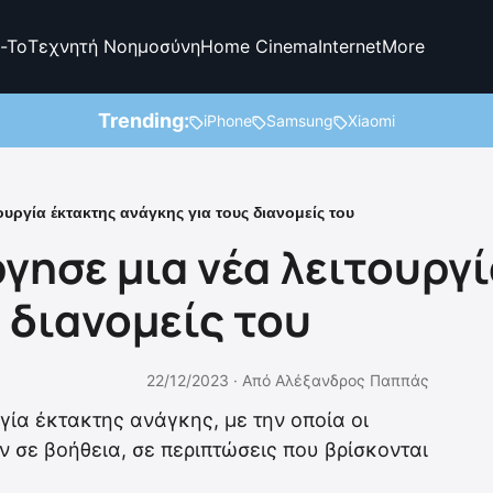
-To
Τεχνητή Νοημοσύνη
Home Cinema
Internet
More
Trending:
iPhone
Samsung
Xiaomi
ουργία έκτακτης ανάγκης για τους διανομείς του
γησε μια νέα λειτουργ
 διανομείς του
22/12/2023 ·
Από
Αλέξανδρος Παππάς
γία έκτακτης ανάγκης, με την οποία οι
 σε βοήθεια, σε περιπτώσεις που βρίσκονται