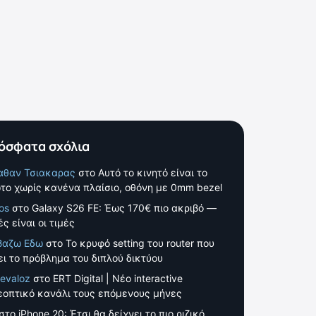
όσφατα σχόλια
αθαν Τσιακαρας
στο
Αυτό το κινητό είναι το
το χωρίς κανένα πλαίσιο, οθόνη με 0mm bezel
os
στο
Galaxy S26 FE: Έως 170€ πιο ακριβό —
ς είναι οι τιμές
βαζω Εδω
στο
Το κρυφό setting του router που
ει το πρόβλημα του διπλού δικτύου
evaloz
στο
ERT Digital | Νέο interactive
εοπτικό κανάλι τους επόμενους μήνες
στο
iPhone 20: Έτσι θα δείχνει το πιο ριζικό