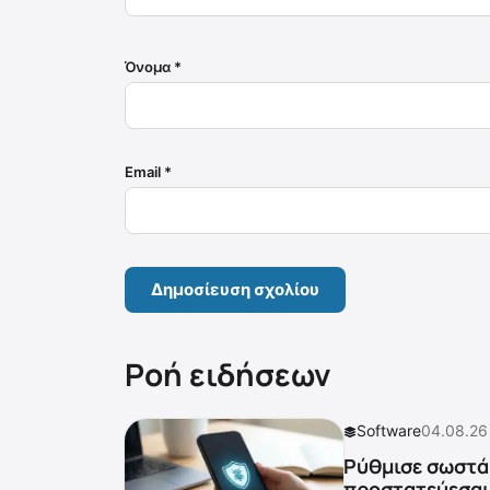
Όνομα
*
Email
*
Ροή ειδήσεων
Software
04.08.26
Ρύθμισε σωστά 
προστατεύεσαι 