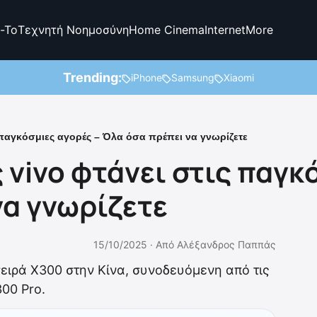
-To
Τεχνητή Νοημοσύνη
Home Cinema
Internet
More
Trending:
iPhone
Samsung
Xiaomi
ς παγκόσμιες αγορές – Όλα όσα πρέπει να γνωρίζετε
ς vivo φτάνει στις παγκ
να γνωρίζετε
15/10/2025 ·
Από
Αλέξανδρος Παππάς
ειρά X300 στην Κίνα, συνοδευόμενη από τις
00 Pro.