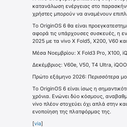
κατανάλωση ενέργειας στο παρασκήνι
χρήστες μπορούν να αναμένουν επιπλέ
Το OriginOS 6 θα είναι προεγκατεστημ
αφορά τις υπάρχουσες συσκευές, η ε
2025 με τα vivo X Fold5, X200, V60 κ
Μέσα Νοεμβρίου: X Fold3 Pro, X100, i
Δεκέμβριος: V60e, V50, T4 Ultra, iQO
Πρώτο εξάμηνο 2026: Περισσότερα μο
Το OriginOS 6 είναι ίσως η σημαντικό
χρόνια. Ενώνει δύο κόσμους, αναβαθμίζ
vivo πλέον στοχεύει όχι απλά στην κα
ενοποίηση της πλατφόρμας της.
[
via
]