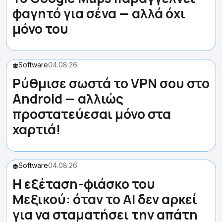
φαγητό για σένα — αλλά όχι
μόνο του
Software
04.08.26
Ρύθμισε σωστά το VPN σου στο
Android — αλλιώς
προστατεύεσαι μόνο στα
χαρτιά!
Software
04.08.26
Η εξέταση-φιάσκο του
Μεξικού: όταν το AI δεν αρκεί
για να σταματήσει την απάτη