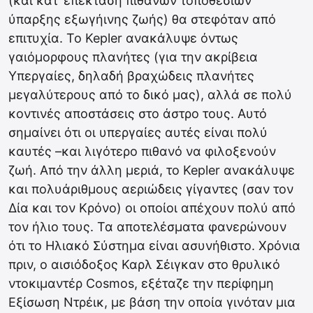
(και κατ’ επέκταση πιθανών τοποθεσιών
ύπαρξης εξωγήινης ζωής) θα στεφόταν από
επιτυχία. Το Kepler ανακάλυψε όντως
γαιόμορφους πλανήτες (για την ακρίβεια
Υπεργαίες, δηλαδή βραχώδεις πλανήτες
μεγαλύτερους από το δικό μας), αλλά σε πολύ
κοντινές αποστάσεις στο άστρο τους. Αυτό
σημαίνει ότι οι υπεργαίες αυτές είναι πολύ
καυτές –και λιγότερο πιθανό να φιλοξενούν
ζωή. Από την άλλη μεριά, το Kepler ανακάλυψε
και πολυάριθμους αεριώδεις γίγαντες (σαν τον
Δία και τον Κρόνο) οι οποίοι απέχουν πολύ από
τον ήλιο τους. Τα αποτελέσματα φανερώνουν
ότι το Ηλιακό Σύστημα είναι ασυνήθιστο. Χρόνια
πριν, ο αισιόδοξος Καρλ Σέιγκαν στο θρυλικό
ντοκιμαντέρ Cosmos, εξέταζε την περίφημη
Εξίσωση Ντρέικ, με βάση την οποία γινόταν μια