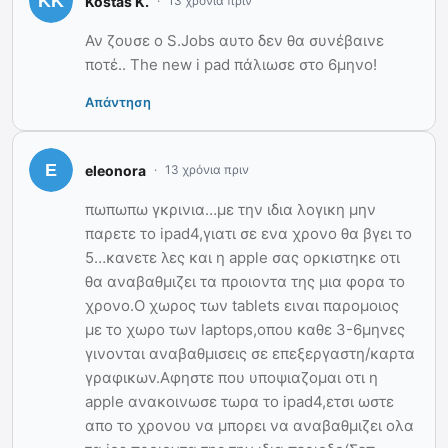
Kostas K.
13 χρόνια πριν
Αν ζουσε ο S.Jobs αυτο δεν θα συνέβαινε
ποτέ.. Τhe new i pad πάλιωσε στο 6μηνο!
Απάντηση
eleonora
13 χρόνια πριν
πωπωπω γκρινια…με την ιδια λογικη μην
παρετε το ipad4,γιατι σε ενα χρονο θα βγει το
5…κανετε λες και η apple σας ορκιστηκε οτι
θα αναβαθμιζει τα προιοντα της μια φορα το
χρονο.Ο χωρος των tablets ειναι παρομοιος
με το χωρο των laptops,οπου καθε 3-6μηνες
γινονται αναβαθμισεις σε επεξεργαστη/καρτα
γραφικων.Αφηστε που υποψιαζομαι οτι η
apple ανακοινωσε τωρα το ipad4,ετσι ωστε
απο το χρονου να μπορει να αναβαθμιζει ολα