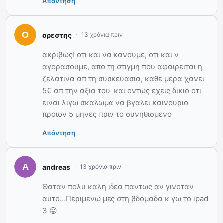
Απάντηση
ορεστης
13 χρόνια πριν
ακριβως! οτι και να κανουμε, οτι και ν
αγορασουμε, απο τη στιγμη που αφαιρειται η
ζελατινα απ τη συσκευασια, καθε μερα χανει
5€ απ την αξια του, και οντως εχεις δικιο οτι
ειναι λιγω σκαλωμα να βγαλει καινουριο
προιον 5 μηνες πριν το συνηθισμενο
Απάντηση
andreas
13 χρόνια πριν
Θαταν πολυ καλη ιδεα παντως αν γινοταν
αυτο…Περιμενω μες στη βδομαδα κ γω το ipad
3 😛