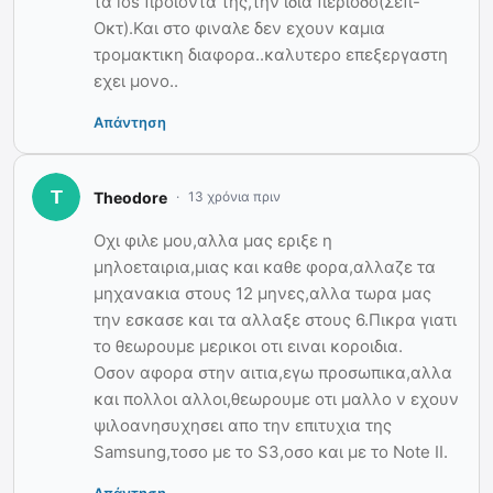
τα ios προιοντα της,την ιδια περιοδο(Σεπ-
Οκτ).Και στο φιναλε δεν εχουν καμια
τρομακτικη διαφορα..καλυτερο επεξεργαστη
εχει μονο..
Απάντηση
Theodore
13 χρόνια πριν
Οχι φιλε μου,αλλα μας εριξε η
μηλοεταιρια,μιας και καθε φορα,αλλαζε τα
μηχανακια στους 12 μηνες,αλλα τωρα μας
την εσκασε και τα αλλαξε στους 6.Πικρα γιατι
το θεωρουμε μερικοι οτι ειναι κοροιδια.
Οσον αφορα στην αιτια,εγω προσωπικα,αλλα
και πολλοι αλλοι,θεωρουμε οτι μαλλο ν εχουν
ψιλοανησυχησει απο την επιτυχια της
Samsung,τοσο με το S3,οσο και με το Note II.