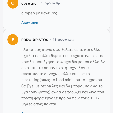
ορεστης
13 χρόνια πριν
dimpep με καλυψες
Απάντηση
FORO-XRISTOS
13 χρόνια πριν
πλακα σας κανω αμα θελετε δειτε και αλλα
σχολια σε αλλα θεματα που εχω κανει! δν με
νοιαζει που βγηκε το 4.εχει διαφορεσ αλλα δν
ειναι τιποτα σημαντικο. η τεχνολογια
αναπτυσετε συνεχως αλλα κυριως το
marketing(οπως το ipad mini που του χρονου
θα βγει με retina λες και δν μπορουσαν να το
βγαλουν φετος) αλλα σε τσουζει και λιγο που
πρωτη φορα εβγαλε προιον πριν τους 11-12
μηνες οπως παντα!