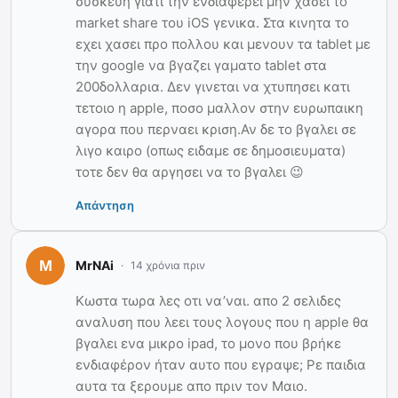
συσκευη γιατι την ενδιαφερει μην χασει το
market share του iOS γενικα. Στα κινητα το
εχει χασει προ πολλου και μενουν τα tablet με
την google να βγαζει γαματο tablet στα
200δολλαρια. Δεν γινεται να χτυπησει κατι
τετοιο η apple, ποσο μαλλον στην ευρωπαικη
αγορα που περναει κριση.Αν δε το βγαλει σε
λιγο καιρο (οπως ειδαμε σε δημοσιευματα)
τοτε δεν θα αργησει να το βγαλει 😉
Απάντηση
MrNAi
14 χρόνια πριν
Κωστα τωρα λες οτι να’ναι. απο 2 σελιδες
αναλυση που λεει τους λογους που η apple θα
βγαλει ενα μικρο ipad, το μονο που βρήκε
ενδιαφέρον ήταν αυτο που εγραψε; Ρε παιδια
αυτα τα ξερουμε απο πριν τον Μαιο.