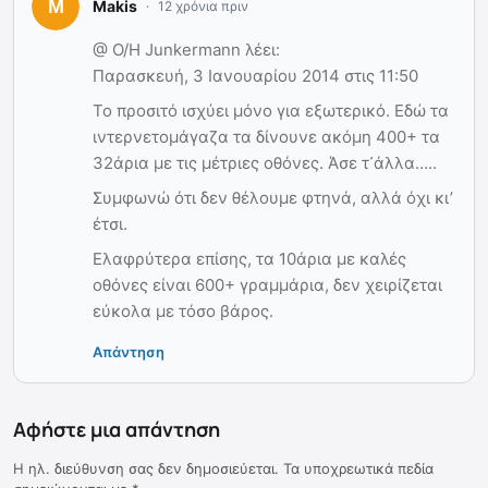
Makis
12 χρόνια πριν
@ Ο/Η Junkermann λέει:
Παρασκευή, 3 Ιανουαρίου 2014 στις 11:50
Το προσιτό ισχύει μόνο για εξωτερικό. Εδώ τα
ιντερνετομάγαζα τα δίνουνε ακόμη 400+ τα
32άρια με τις μέτριες οθόνες. Άσε τ᾽άλλα…..
Συμφωνώ ότι δεν θέλουμε φτηνά, αλλά όχι κι’
έτσι.
Ελαφρύτερα επίσης, τα 10άρια με καλές
οθόνες είναι 600+ γραμμάρια, δεν χειρίζεται
εύκολα με τόσο βάρος.
Απάντηση
Αφήστε μια απάντηση
Η ηλ. διεύθυνση σας δεν δημοσιεύεται.
Τα υποχρεωτικά πεδία