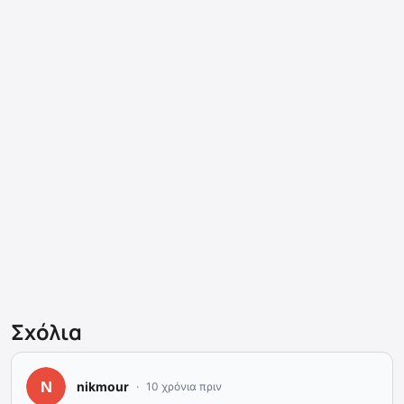
Σχόλια
nikmour
10 χρόνια πριν