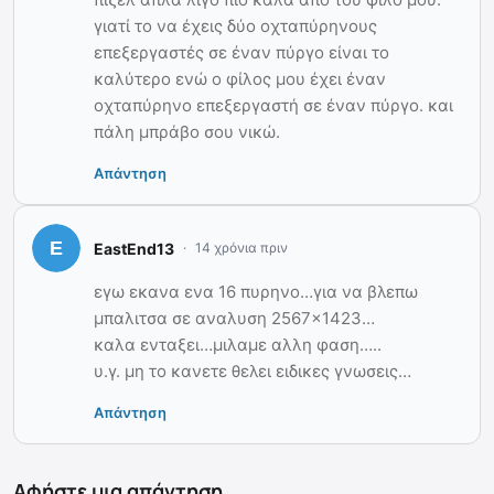
γιατί το να έχεις δύο οχταπύρηνους
επεξεργαστές σε έναν πύργο είναι το
καλύτερο ενώ ο φίλος μου έχει έναν
οχταπύρηνο επεξεργαστή σε έναν πύργο. και
πάλη μπράβο σου νικώ.
Απάντηση
EastEnd13
14 χρόνια πριν
εγω εκανα ενα 16 πυρηνο…για να βλεπω
μπαλιτσα σε αναλυση 2567×1423…
καλα ενταξει…μιλαμε αλλη φαση…..
υ.γ. μη το κανετε θελει ειδικες γνωσεις…
Απάντηση
Αφήστε μια απάντηση