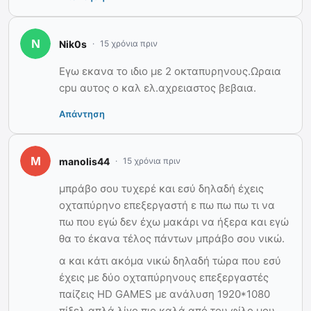
Nik0s
15 χρόνια πριν
Εγω εκανα το ιδιο με 2 οκταπυρηνους.Ωραια
cpu αυτος ο καλ ελ.αχρειαστος βεβαια.
Απάντηση
manolis44
15 χρόνια πριν
μπράβο σου τυχερέ και εσύ δηλαδή έχεις
οχταπύρηνο επεξεργαστή ε πω πω πω τι να
πω που εγώ δεν έχω μακάρι να ήξερα και εγώ
θα το έκανα τέλος πάντων μπράβο σου νικώ.
α και κάτι ακόμα νικώ δηλαδή τώρα που εσύ
έχεις με δύο οχταπύρηνους επεξεργαστές
παίζεις HD GAMES με ανάλυση 1920*1080
πίξελ απλά λίγο πιο καλά από του φίλο μου.