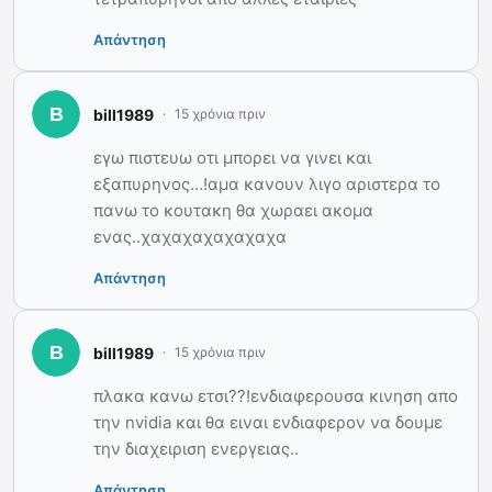
Απάντηση
bill1989
15 χρόνια πριν
εγω πιστευω οτι μπορει να γινει και
εξαπυρηνος…!αμα κανουν λιγο αριστερα το
πανω το κουτακη θα χωραει ακομα
ενας..χαχαχαχαχαχαχα
Απάντηση
bill1989
15 χρόνια πριν
πλακα κανω ετσι??!ενδιαφερουσα κινηση απο
την nvidia και θα ειναι ενδιαφερον να δουμε
την διαχειριση ενεργειας..
Απάντηση