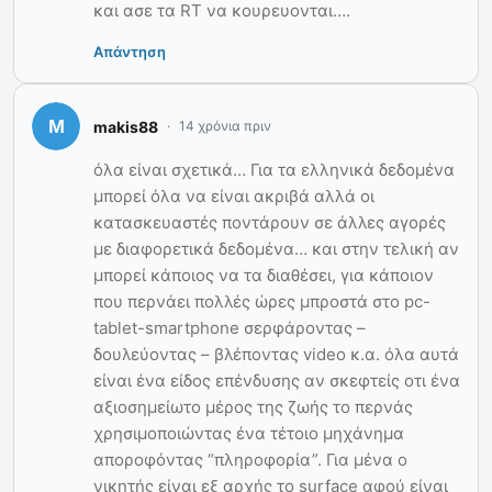
και ασε τα RT να κουρευονται….
Απάντηση
makis88
14 χρόνια πριν
όλα είναι σχετικά… Για τα ελληνικά δεδομένα
μπορεί όλα να είναι ακριβά αλλά οι
κατασκευαστές ποντάρουν σε άλλες αγορές
με διαφορετικά δεδομένα… και στην τελική αν
μπορεί κάποιος να τα διαθέσει, για κάποιον
που περνάει πολλές ώρες μπροστά στο pc-
tablet-smartphone σερφάροντας –
δουλεύοντας – βλέποντας video κ.α. όλα αυτά
είναι ένα είδος επένδυσης αν σκεφτείς οτι ένα
αξιοσημείωτο μέρος της ζωής το περνάς
χρησιμοποιώντας ένα τέτοιο μηχάνημα
αποροφόντας “πληροφορία”. Για μένα ο
νικητής είναι εξ αρχής το surface αφού είναι