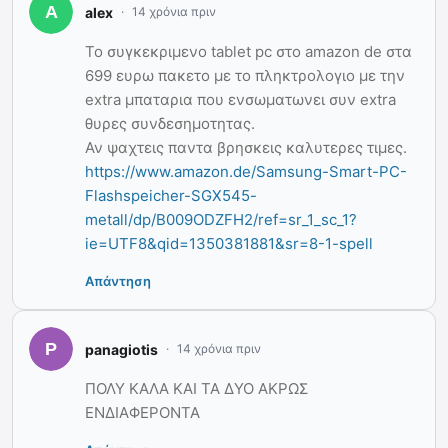
alex
14 χρόνια πριν
Το συγκεκριμενο tablet pc στο amazon de στα
699 ευρω πακετο με το πληκτρολογιο με την
extra μπαταρια που ενσωματωνει συν extra
θυρες συνδεσημοτητας.
Αν ψαχτεις παντα βρησκεις καλυτερες τιμες.
https://www.amazon.de/Samsung-Smart-PC-
Flashspeicher-SGX545-
metall/dp/B009ODZFH2/ref=sr_1_sc_1?
ie=UTF8&qid=1350381881&sr=8-1-spell
Απάντηση
panagiotis
14 χρόνια πριν
ΠΟΛΥ ΚΑΛΑ ΚΑΙ ΤΑ ΔΥΟ ΑΚΡΩΣ
ΕΝΔΙΑΦΕΡΟΝΤΑ