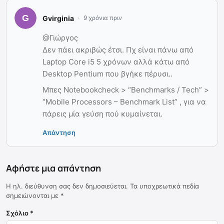
Gvirginia
9 χρόνια πριν
@Γιώργος
Δεν πάει ακριβώς έτσι. Πχ είναι πάνω από
Laptop Core i5 5 χρόνων αλλά κάτω από
Desktop Pentium που βγήκε πέρυσι..
Μπες Notebookcheck > “Benchmarks / Tech” >
“Mobile Processors – Benchmark List” , για να
πάρεις μία γεύση πού κυμαίνεται.
Απάντηση
Αφήστε μια απάντηση
Η ηλ. διεύθυνση σας δεν δημοσιεύεται.
Τα υποχρεωτικά πεδία
σημειώνονται με
*
Σχόλιο
*