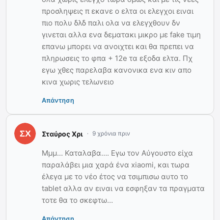
προσληψεις π εκανε ο ελτα οι ελεγχοι ειναι
πιο πολυ δλδ παλι ολα να ελεγχθουν δν
γινεται αλλα ενα δεματακι μικρο με fake τιμη
επανω μπορει να ανοιχτει και θα πρεπει να
πληρωσεις το φπα + 12e τα εξοδα ελτα. Πχ
εγω χθες παρελαβα κανονικα ενα κιν απο
κινα χωρις τελωνειο
Απάντηση
Σταύρος Χρι
9 χρόνια πριν
Μμμ… Καταλαβα…. Εγω τον Αύγουστο είχα
παραλάβει μια χαρά ένα xiaomi, και τωρα
έλεγα με το νέο έτος να τσιμπισω αυτο το
tablet αλλα αν ειναι να εσφηξαν τα πραγματα
τοτε θα το σκεφτω…
Απάντηση