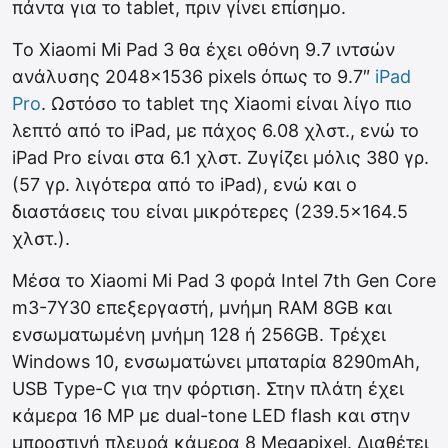
πάντα για το tablet, πριν γίνει επίσημο.
Το Xiaomi Mi Pad 3 θα έχει οθόνη 9.7 ιντσών
ανάλυσης 2048×1536 pixels όπως το 9.7″
iPad
Pro
. Ωστόσο το tablet της Xiaomi είναι λίγο πιο
λεπτό από το iPad, με πάχος 6.08 χλστ., ενώ το
iPad Pro είναι στα 6.1 χλστ. Ζυγίζει μόλις 380 γρ.
(57 γρ. λιγότερα από το iPad), ενώ και ο
διαστάσεις του είναι μικρότερες (239.5×164.5
χλστ.).
Μέσα το Xiaomi Mi Pad 3 φορά Intel 7th Gen Core
m3-7Y30 επεξεργαστή, μνήμη RAM 8GB και
ενσωματωμένη μνήμη 128 ή 256GB. Τρέχει
Windows 10, ενσωματώνει μπαταρία 8290mAh,
USB Type-C για την φόρτιση. Στην πλάτη έχει
κάμερα 16 MP με dual-tone LED flash και στην
μπροστινή πλευρά κάμερα 8 Megapixel. Διαθέτει