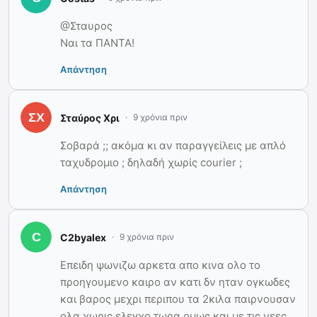
@Σταυρος
Ναι τα ΠΑΝΤΑ!
Απάντηση
Σταύρος Χρι
9 χρόνια πριν
Σοβαρά ;; ακόμα κι αν παραγγείλεις με απλό
ταχυδρομιο ; δηλαδή χωρίς courier ;
Απάντηση
C2byalex
9 χρόνια πριν
Επειδη ψωνιζω αρκετα απο κινα ολο το
προηγουμενο καιρο αν κατι δν ηταν ογκωδες
και βαρος μεχρι περιπου τα 2κιλα παιρνουσαν
ολα χωρις ελεγχο τωρα ομως και με τις νεες