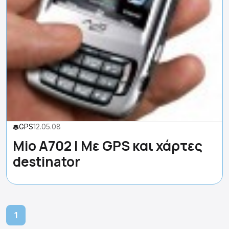
GPS
12.05.08
Μio Α702 | Με GPS και χάρτες
destinator
1