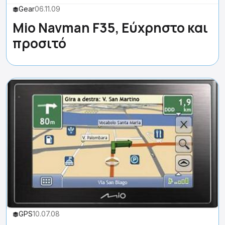
Gear
06.11.09
Mio Navman F35, Εύχρηστο και
προσιτό
GPS
10.07.08