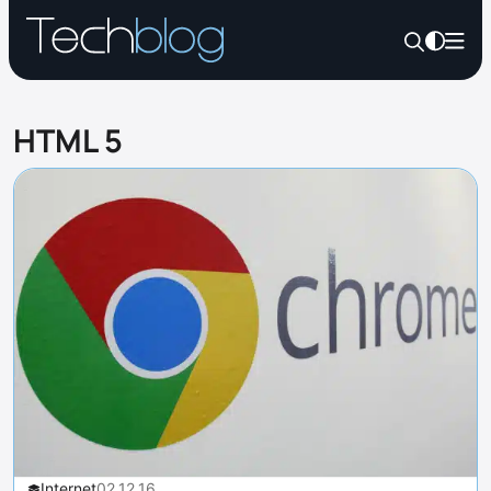
HTML 5
Internet
02.12.16