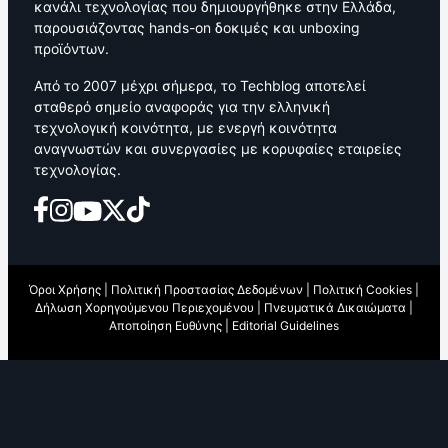
κανάλι τεχνολογίας που δημιουργήθηκε στην Ελλάδα,
παρουσιάζοντας hands-on δοκιμές και unboxing
προϊόντων.
Από το 2007 μέχρι σήμερα, το Techblog αποτελεί
σταθερό σημείο αναφοράς για την ελληνική
τεχνολογική κοινότητα, με ενεργή κοινότητα
αναγνωστών και συνεργασίες με κορυφαίες εταιρείες
τεχνολογίας.
Όροι Χρήσης
|
Πολιτική Προστασίας Δεδομένων
|
Πολιτική Cookies
|
Δήλωση Χορηγούμενου Περιεχομένου
|
Πνευματικά Δικαιώματα
|
Αποποίηση Ευθύνης
|
Editorial Guidelines
©2026 Techblog |
About
|
WEBTREE Production
Λογότυπα, επωνυμίες και εμπορικά σήματα ανήκουν στους νόμιμους
ιδιοκτήτες.