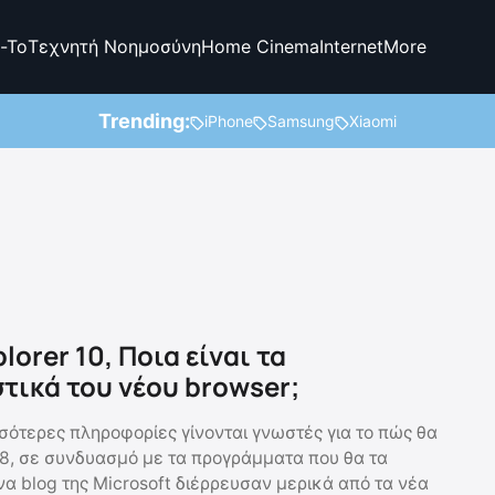
-To
Τεχνητή Νοημοσύνη
Home Cinema
Internet
More
Trending:
iPhone
Samsung
Xiaomi
plorer 10, Ποια είναι τα
τικά του νέου browser;
σότερες πληροφορίες γίνονται γνωστές για το πώς θα
 8, σε συνδυασμό με τα προγράμματα που θα τα
να blog της Microsoft διέρρευσαν μερικά από τα νέα