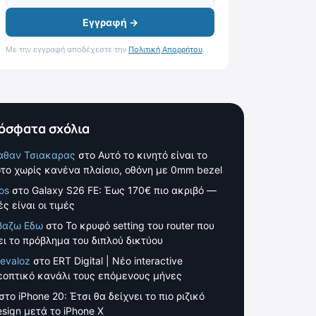
Εγγραφή →
Με την εγγραφή αποδέχεστε την
Πολιτική Απορρήτου
.
όσφατα σχόλια
αθαν Τσιακαρας
στο
Αυτό το κινητό είναι το
το χωρίς κανένα πλαίσιο, οθόνη με 0mm bezel
os
στο
Galaxy S26 FE: Έως 170€ πιο ακριβό —
ς είναι οι τιμές
βαζω Εδω
στο
Το κρυφό setting του router που
ει το πρόβλημα του διπλού δικτύου
evaloz
στο
ERT Digital | Νέο interactive
εοπτικό κανάλι τους επόμενους μήνες
στο
iPhone 20: Έτσι θα δείχνει το πιο ριζικό
esign μετά το iPhone X