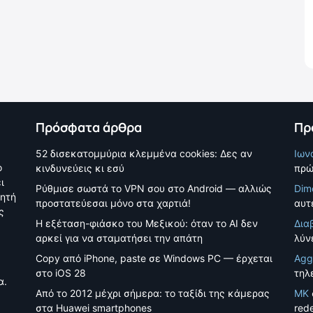
Πρόσφατα άρθρα
Πρ
52 δισεκατομμύρια κλεμμένα cookies: Δες αν
Ιων
ο
κινδυνεύεις κι εσύ
πρώ
ι
Ρύθμισε σωστά το VPN σου στο Android — αλλιώς
Dim
νητή
προστατεύεσαι μόνο στα χαρτιά!
αυτέ
ς
Η εξέταση-φιάσκο του Μεξικού: όταν το AI δεν
Δια
αρκεί για να σταματήσει την απάτη
λύν
Copy από iPhone, paste σε Windows PC — έρχεται
Agg
στο iOS 28
τηλ
α.
Από το 2012 μέχρι σήμερα: το ταξίδι της κάμερας
MK
στα Huawei smartphones
red