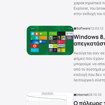
χαρακτηριστικά π
Explorer, του br
στην εκδοχή του 
Software
13.03.12
Windows 8,
απεγκατάστ
Ακούγεται σαν σε
φήμες που έχουν 
μπορούμε να απαλλ
από το σύστημά μα
επιλογή που δεν 
λειτουργικό σύστη
Internet
06.10.10
Ο πόλεμος τ