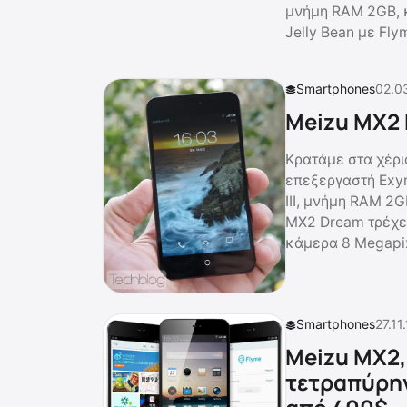
μνήμη RAM 2GB, κ
Jelly Bean με Flym
Smartphones
02.0
Meizu MX2
Κρατάμε στα χέρι
επεξεργαστή Exyn
III, μνήμη RAM 2G
MX2 Dream τρέχει 
κάμερα 8 Megapixe
Smartphones
27.11
Meizu MX2,
τετραπύρην