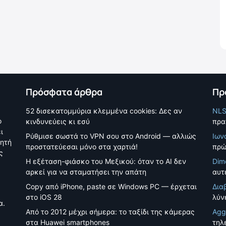
Πρόσφατα άρθρα
Πρ
52 δισεκατομμύρια κλεμμένα cookies: Δες αν
NL
ο
κινδυνεύεις κι εσύ
πρα
ι
Ρύθμισε σωστά το VPN σου στο Android — αλλιώς
Ιων
νητή
προστατεύεσαι μόνο στα χαρτιά!
πρώ
ς
Η εξέταση-φιάσκο του Μεξικού: όταν το AI δεν
Dim
αρκεί για να σταματήσει την απάτη
αυτέ
Copy από iPhone, paste σε Windows PC — έρχεται
Δια
στο iOS 28
λύν
α.
Από το 2012 μέχρι σήμερα: το ταξίδι της κάμερας
Agg
στα Huawei smartphones
τηλ