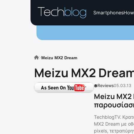
Smartphones
How
Meizu MX2 Dream
Meizu MX2 Drea
Reviews
05.03.13
Meizu MX2 
παρουσίασ
TechblogTV. Κρατ
MX2 Dream με οθ
pixels, τετραπύρ