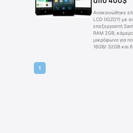
από 400$
Ανακοινώθηκε επί
LCD (IGZO?) με α
επεξεργαστή Sam
RAM 2GB, κάμερα 
μικρόφωνο για noi
16GB/ 32GB και 6
1