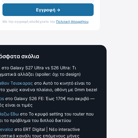
Εγγραφή →
Με την εγγραφή αποδέχεστε την
Πολιτική Απορρήτου
.
όσφατα σχόλια
S
στο
Galaxy S27 Ultra vs S26 Ultra: Τι
γματικά αλλάζει (spoiler: όχι το design)
αθαν Τσιακαρας
στο
Αυτό το κινητό είναι το
το χωρίς κανένα πλαίσιο, οθόνη με 0mm bezel
os
στο
Galaxy S26 FE: Έως 170€ πιο ακριβό —
ς είναι οι τιμές
βαζω Εδω
στο
Το κρυφό setting του router που
ει το πρόβλημα του διπλού δικτύου
evaloz
στο
ERT Digital | Νέο interactive
εοπτικό κανάλι τους επόμενους μήνες