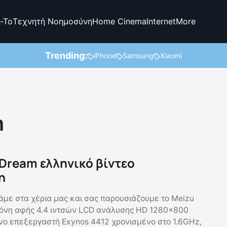
-To
Τεχνητή Νοημοσύνη
Home Cinema
Internet
More
Trending:
iPhone
Samsung
Xiaomi
m
Dream ελληνικό βίντεο
η
άμε στα χέρια μας και σας παρουσιάζουμε το Meizu
όνη αφής 4.4 ιντσών LCD ανάλυσης HD 1280×800
ηνο επεξεργαστή Exynos 4412 χρονισμένο στο 1.6GHz,