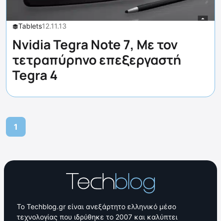
Tablets
12.11.13
Nvidia Tegra Note 7, Με τον
τετραπύρηνο επεξεργαστή
Tegra 4
1
Το Techblog.gr είναι ανεξάρτητο ελληνικό μέσο
τεχνολογίας που ιδρύθηκε το 2007 και καλύπτει