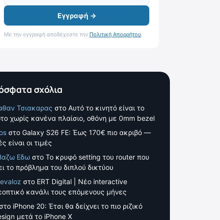
Εγγραφή →
Με την εγγραφή αποδέχεστε την
Πολιτική Απορρήτου
.
όσφατα σχόλια
αθαν Τσιακαρας
στο
Αυτό το κινητό είναι το
το χωρίς κανένα πλαίσιο, οθόνη με 0mm bezel
os
στο
Galaxy S26 FE: Έως 170€ πιο ακριβό —
ς είναι οι τιμές
βαζω Εδω
στο
Το κρυφό setting του router που
ει το πρόβλημα του διπλού δικτύου
evaloz
στο
ERT Digital | Νέο interactive
εοπτικό κανάλι τους επόμενους μήνες
στο
iPhone 20: Έτσι θα δείχνει το πιο ριζικό
esign μετά το iPhone X