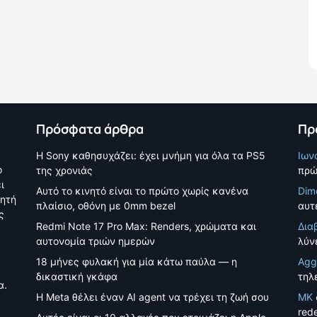
Πρόσφατα άρθρα
Πρ
Η Sony καθησυχάζει: έχει μνήμη για όλα τα PS5
Ιων
ο
της χρονιάς
πρώ
ι
Αυτό το κινητό είναι το πρώτο χωρίς κανένα
Dim
νητή
πλαίσιο, οθόνη με 0mm bezel
αυτέ
ς
Redmi Note 17 Pro Max: Renders, χρώματα και
Δια
αυτονομία τριών ημερών
λύν
18 μήνες φυλακή για μία κάτω παύλα — η
Agg
δικαστική γκάφα
τηλ
α.
Η Meta θέλει έναν AI agent να τρέχει τη ζωή σου
MK
red