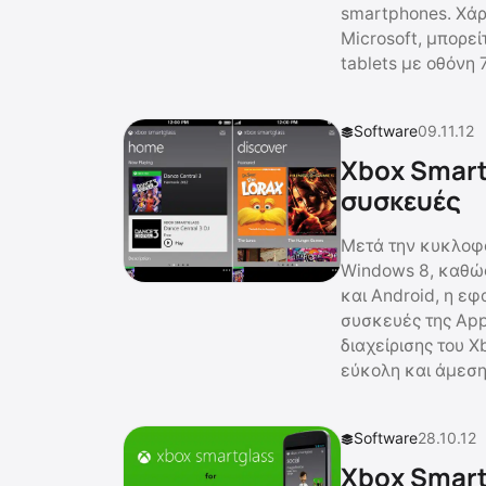
smartphones. Χάρ
Microsoft, μπορε
tablets με οθόνη 
Software
09.11.12
Xbox Smart
συσκευές
Μετά την κυκλοφο
Windows 8, καθώς
και Android, η ε
συσκευές της App
διαχείρισης του 
εύκολη και άμεση
Software
28.10.12
Xbox Smart