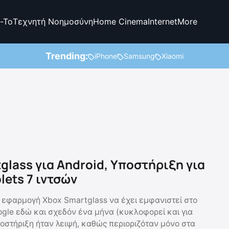
-To
Τεχνητή Νοημοσύνη
Home Cinema
Internet
More
Trending:
iPhone
Samsung
Xiaomi
glass για Android, Υποστήριξη για
lets 7 ιντσών
 εφαρμογή Xbox Smartglass να έχει εμφανιστεί στο
ogle εδώ και σχεδόν ένα μήνα (κυκλοφορεί και για
ποστήριξη ήταν λειψή, καθώς περιοριζόταν μόνο στα