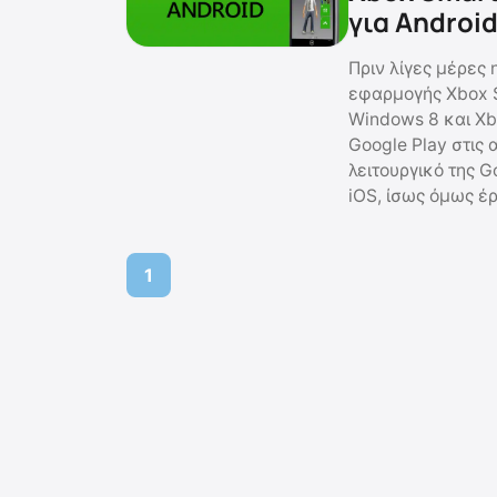
για Androi
Πριν λίγες μέρες 
εφαρμογής Xbox S
Windows 8 και Xb
Google Play στις 
λειτουργικό της 
iOS, ίσως όμως έρ
1