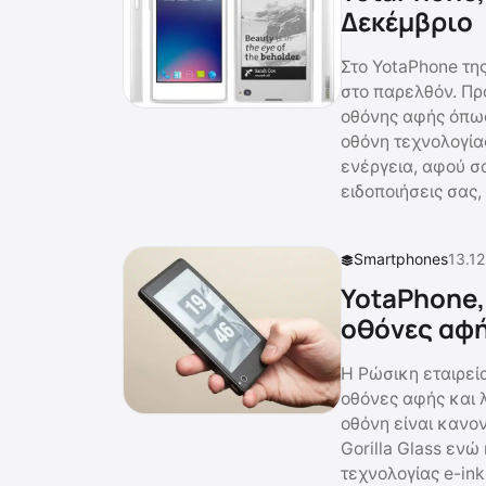
Δεκέμβριο
Στο YotaPhone τη
στο παρελθόν. Πρό
οθόνης αφής όπως
οθόνη τεχνολογίας
ενέργεια, αφού σα
ειδοποιήσεις σας,
Smartphones
13.12
YotaPhone,
οθόνες αφή
Η Ρώσικη εταιρεί
οθόνες αφής και λ
οθόνη είναι κανο
Gorilla Glass ενώ
τεχνολογίας e-in