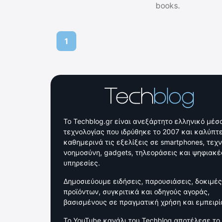
books.
1
Το Techblog.gr είναι ανεξάρτητο ελληνικό μέσ
τεχνολογίας που ιδρύθηκε το 2007 και καλύπτε
καθημερινά τις εξελίξεις σε smartphones, τεχ
νοημοσύνη, gadgets, τηλεοράσεις και ψηφιακέ
υπηρεσίες.
Δημοσιεύουμε ειδήσεις, παρουσιάσεις, δοκιμές
προϊόντων, συγκριτικά και οδηγούς αγοράς,
βασισμένους σε πραγματική χρήση και εμπειρί
Το YouTube κανάλι του Techblog αποτέλεσε το