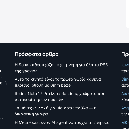
Πρόσφατα άρθρα
Πρ
Η Sony καθησυχάζει: έχει μνήμη για όλα τα PS5
Ιων
ο
της χρονιάς
πρώ
ι
Αυτό το κινητό είναι το πρώτο χωρίς κανένα
Dim
νητή
πλαίσιο, οθόνη με 0mm bezel
αυτέ
ς
Redmi Note 17 Pro Max: Renders, χρώματα και
Δια
αυτονομία τριών ημερών
λύν
18 μήνες φυλακή για μία κάτω παύλα — η
Agg
δικαστική γκάφα
τηλ
α.
Η Meta θέλει έναν AI agent να τρέχει τη ζωή σου
MK
red