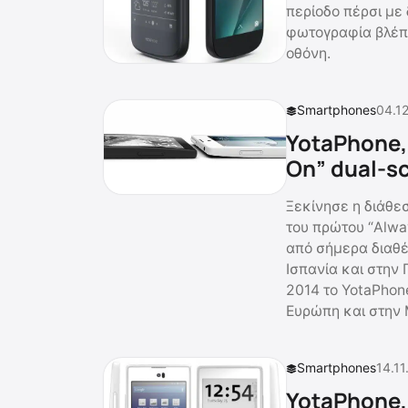
περίοδο πέρσι με 
φωτογραφία βλέπο
οθόνη.
Smartphones
04.12
YotaPhone,
On” dual-s
Ξεκίνησε η διάθεσ
του πρώτου “Alwa
από σήμερα διαθέ
Ισπανία και στην 
2014 το YotaPhon
Ευρώπη και στην
Smartphones
14.11
YotaPhone,