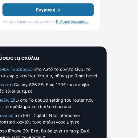
Εγγραφή →
Με την εγγραφή αποδέχεστε την
Πολιτική Απορρήτου
.
όσφατα σχόλια
αθαν Τσιακαρας
στο
Αυτό το κινητό είναι το
το χωρίς κανένα πλαίσιο, οθόνη με 0mm bezel
os
στο
Galaxy S26 FE: Έως 170€ πιο ακριβό —
ς είναι οι τιμές
βαζω Εδω
στο
Το κρυφό setting του router που
ει το πρόβλημα του διπλού δικτύου
evaloz
στο
ERT Digital | Νέο interactive
εοπτικό κανάλι τους επόμενους μήνες
στο
iPhone 20: Έτσι θα δείχνει το πιο ριζικό
esign μετά το iPhone X