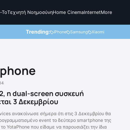
-To
Τεχνητή Νοημοσύνη
Home Cinema
Internet
More
Trending:
iPhone
Samsung
Xiaomi
tphone
.14
2, η dual-screen συσκευή
ται 3 Δεκεμβρίου
vices ανακοίνωσε σήμερα ότι στις 3 Δεκεμβρίου θα
ρογραμματισμένο event το δεύτερο smartphone της
το YotaPhone που είδαμε να παρουσιάζει την ίδια