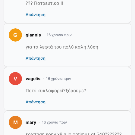
??? Γιατρευτικα!!!
Απάντηση
giannis
16 χρόνια πριν
για τα λεφτά του πολύ καλή λύση
Απάντηση
vagelis
16 χρόνια πριν
Ποτέ κυκλοφορεί?ξέρουμε?
Απάντηση
mary
16 χρόνια πριν
ερωτηση sony x8 η lg optimus gt 540???????