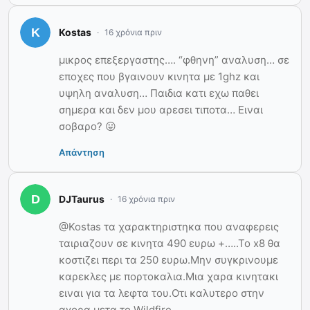
Kostas
16 χρόνια πριν
μικρος επεξεργαστης…. “φθηνη” αναλυση… σε
εποχες που βγαινουν κινητα με 1ghz και
υψηλη αναλυση… Παιδια κατι εχω παθει
σημερα και δεν μου αρεσει τιποτα… Ειναι
σοβαρο? 😛
Απάντηση
DJTaurus
16 χρόνια πριν
@Kostas τα χαρακτηριστηκα που αναφερεις
ταιριαζουν σε κινητα 490 ευρω +…..Το x8 θα
κοστιζει περι τα 250 ευρω.Μην συγκρινουμε
καρεκλες με πορτοκαλια.Μια χαρα κινητακι
ειναι για τα λεφτα του.Οτι καλυτερο στην
αγορα μετα το Wildfire.