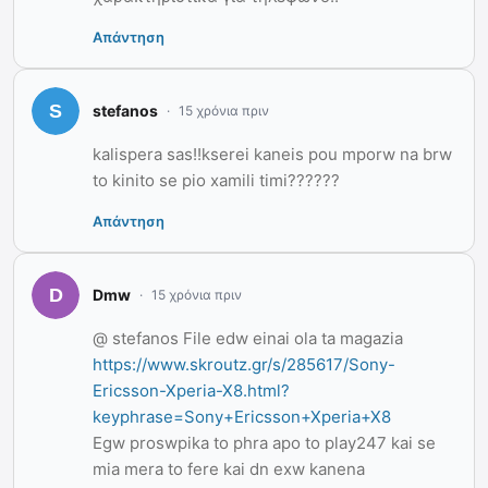
Απάντηση
stefanos
15 χρόνια πριν
kalispera sas!!kserei kaneis pou mporw na brw
to kinito se pio xamili timi??????
Απάντηση
Dmw
15 χρόνια πριν
@ stefanos File edw einai ola ta magazia
https://www.skroutz.gr/s/285617/Sony-
Ericsson-Xperia-X8.html?
keyphrase=Sony+Ericsson+Xperia+X8
Egw proswpika to phra apo to play247 kai se
mia mera to fere kai dn exw kanena