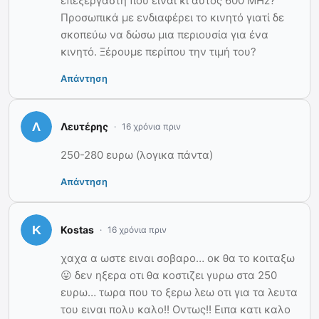
επεξεργαστη που είναι κι αυτός 600 MHz?
Προσωπικά με ενδιαφέρει το κινητό γιατί δε
σκοπεύω να δώσω μια περιουσία για ένα
κινητό. Ξέρουμε περίπου την τιμή του?
Απάντηση
Λευτέρης
16 χρόνια πριν
250-280 ευρω (λογικα πάντα)
Απάντηση
Kostas
16 χρόνια πριν
χαχα α ωστε ειναι σοβαρο… οκ θα το κοιταξω
😛 δεν ηξερα οτι θα κοστιζει γυρω στα 250
ευρω… τωρα που το ξερω λεω οτι για τα λευτα
του ειναι πολυ καλο!! Οντως!! Ειπα κατι καλο