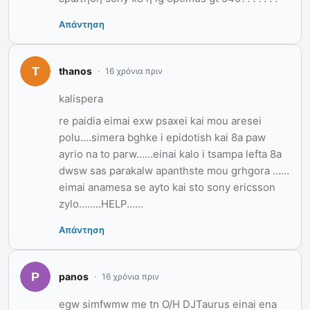
Απάντηση
thanos
16 χρόνια πριν
kalispera
re paidia eimai exw psaxei kai mou aresei
polu….simera bghke i epidotish kai 8a paw
ayrio na to parw……einai kalo i tsampa lefta 8a
dwsw sas parakalw apanthste mou grhgora ……
eimai anamesa se ayto kai sto sony ericsson
zylo……..HELP……
Απάντηση
panos
16 χρόνια πριν
egw simfwmw me tn Ο/Η DJTaurus einai ena