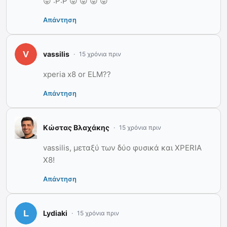
😛 :P:P 😛 😛 😛 😛
Απάντηση
vassilis
15 χρόνια πριν
xperia x8 or ELM??
Απάντηση
Κώστας Βλαχάκης
15 χρόνια πριν
vassilis, μεταξύ των δύο φυσικά και XPERIA
X8!
Απάντηση
Lydiaki
15 χρόνια πριν