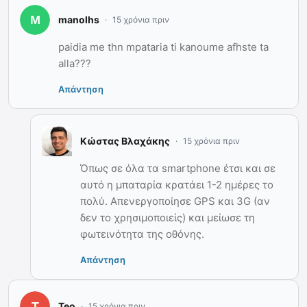
manolhs
15 χρόνια πριν
paidia me thn mpataria ti kanoume afhste ta
alla???
Απάντηση
Κώστας Βλαχάκης
15 χρόνια πριν
Όπως σε όλα τα smartphone έτσι και σε
αυτό η μπαταρία κρατάει 1-2 ημέρες το
πολύ. Απενεργοποίησε GPS και 3G (αν
δεν το χρησιμοποιείς) και μείωσε τη
φωτεινότητα της οθόνης.
Απάντηση
Teo
15 χρόνια πριν