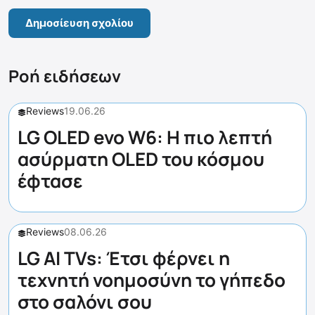
Ροή ειδήσεων
Reviews
19.06.26
LG OLED evo W6: Η πιο λεπτή
ασύρματη OLED του κόσμου
έφτασε
Reviews
08.06.26
LG AI TVs: Έτσι φέρνει η
τεχνητή νοημοσύνη το γήπεδο
στο σαλόνι σου